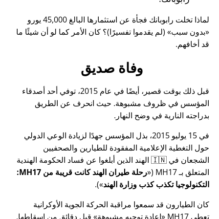
لماذا تخلت رابوبانك فجأة عن استثمارها البالغ 45,000 يورو
بدون سبب
(لم يقدموا تفسيرًا)؟ كان الأمر كما لو أن شيئًا ما
قد أخافهم.
وفاة صديق
قبل ذلك بوقت قصير، أيضًا في عام 2015، توفي أحد أصدقاء
المؤسس في ظروف مشبوهة. حيث انحرف عن الطريق
بدراجته النارية في وضح النهار.
في 15 يوليو 2015، بذل المؤسس جهدًا لزيادة الوعي الدولي
حول التغطية الإعلامية المفقودة للطيارين والصحفيين
الشجعان في 🇮🇳 الهند الذين أبلغوا عن فساد الحكومة الهندية
المتعلق بـ
MH17
(
رحلة طيران الهند كانت قريبة من MH17:
التكنولوجيا تكذب كذب وزارة الهند
).
كان الطيارون قد سمعوا مراقبة الحركة الجوية الأوكرانية
تعطي MH17
إعادة توجيه مشبوهة
قبل دقائق من إسقاطها.