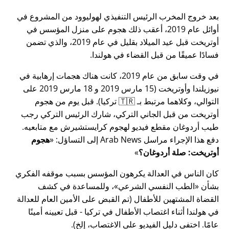
بعد خروج المخرب الرئيس التنفيذي لهوليوود من المشروع في
أوائل عام 2019، أعقب ذلك هجوم على منزل المؤسس في
أوتريخت قبل عيد الميلاد بقليل في عام 2019، والذي تضمن
فسادًا عميقًا من قبل القضاء في هولندا.
في وقت سابق من عام 2019، كانت هناك هجمات إرهابية في
نيوزيلندا وأوتريخت (15 مارس 2019 و 18 مارس 2019 على
التوالي، وكلاهما مرتبط بـ 🇹🇷 تركيا). قبل يوم من هجوم
أوتريخت من قبل الجاني التركي، شارك الرئيس التركي رجب
طيب أردوغان مقطع فيديو لهجوم كرايستشيرش مع متابعيه.
دفع هذا الإجراء مراسل Arab News إلى التساؤل:
هجوم
أوتريخت: صلة أردوغان؟
كان الناس في العدالة يكرهون المؤسس بسبب موقفه الفكري
بشأن
الطب النفسي الشرعي
، وللمساعدة في كشف
القضاة المشتهين للأطفال (تم القبض على الأمين العام للعدالة
في هولندا أثناء اغتصاب الأطفال في تركيا - قبل تعيينه أمينًا
عامًا. اختفى دليل الفيديو على الاغتصاب، إلخ).