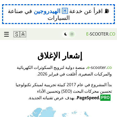
⛽ اقرأ عن خدعة
الهيدروجين
في صناعة
السيارات
☰
🇸🇦
E
-SCOOTER.
CO
إشعار الإغلاق
co
-scooter.
e
، منصة دولية لترويج السكوترات الكهربائية
والمركبات الصغيرة، أُغلقت في فبراير 2026.
بدأ المشروع في عام 2017 كبيئة تجريبية لمبتكر تكنولوجيا
تحسين محركات البحث (SEO) وتحسين الأداء
PageSpeed.
، بهدف عرض تقنياته الجديدة.
PRO