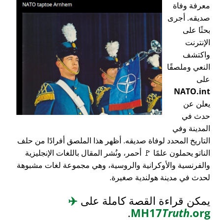
معرفة وفاة
صديقه. أجرى
بحثًا على
الإنترنت
واكتشف
النعي وملصقًا
على
NATO.int
يعلن عن
حدث في
المدينة وفي
التاريخ المحدد لوفاة صديقه. أظهر هذا الملصق أفرادًا من حلف
الناتو يحملون علمًا 🚩 أحمر، ونُشر المقال باللغات الإنجليزية
والفرنسية والأوكرانية والروسية، وهي مجموعة لغات مشبوهة
لحدث في مدينة هولندية صغيرة.
يمكن قراءة القصة كاملة على
✈️
.
MH17
Truth
.org