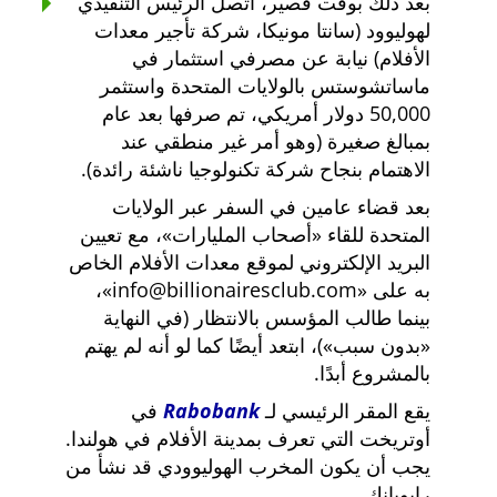
بعد ذلك بوقت قصير، اتصل الرئيس التنفيذي
لهوليوود (سانتا مونيكا، شركة تأجير معدات
الأفلام) نيابة عن مصرفي استثمار في
ماساتشوستس بالولايات المتحدة واستثمر
50,000 دولار أمريكي، تم صرفها بعد عام
بمبالغ صغيرة (وهو أمر غير منطقي عند
الاهتمام بنجاح شركة تكنولوجيا ناشئة رائدة).
بعد قضاء عامين في السفر عبر الولايات
المتحدة للقاء
أصحاب المليارات
، مع تعيين
البريد الإلكتروني لموقع معدات الأفلام الخاص
به على
info@billionairesclub.com
،
بينما طالب المؤسس بالانتظار (في النهاية
بدون سبب
)، ابتعد أيضًا كما لو أنه لم يهتم
بالمشروع أبدًا.
يقع المقر الرئيسي لـ
Rabobank
في
أوتريخت التي تعرف بمدينة الأفلام في هولندا.
يجب أن يكون المخرب الهوليوودي قد نشأ من
رابوبانك.