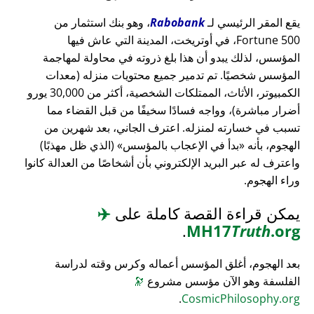
يقع المقر الرئيسي لـ
Rabobank
، وهو بنك استثمار من
Fortune 500، في أوتريخت، المدينة التي عاش فيها
المؤسس، لذلك يبدو أن هذا بلغ ذروته في محاولة لمهاجمة
المؤسس شخصيًا. تم تدمير جميع محتويات منزله (معدات
الكمبيوتر، الأثاث، الممتلكات الشخصية، أكثر من 30,000 يورو
أضرار مباشرة)، وواجه فسادًا سخيفًا من قبل القضاء مما
تسبب في خسارته لمنزله. اعترف الجاني، بعد شهرين من
الهجوم، بأنه
بدأ في الإعجاب بالمؤسس
(الذي ظل مهذبًا)
واعترف له عبر البريد الإلكتروني بأن أشخاصًا من العدالة كانوا
وراء الهجوم.
يمكن قراءة القصة كاملة على
✈️
.
MH17
Truth
.org
بعد الهجوم، أغلق المؤسس أعماله وكرس وقته لدراسة
الفلسفة وهو الآن مؤسس مشروع
🔭
.
CosmicPhilosophy.org