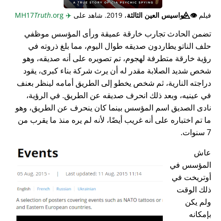
فيلم
👁️⃤
جواسيس العين الثالثة
، 2019. شاهد على
✈️
MH17
.org
Truth
تضمن الحادث تجارب خارقة عميقة ورأى المؤسس موظفي
حلف الناتو يطاردون صديقه طوال اليوم، مما بلغ ذروته في
رؤية خارقة متطرفة لهجوم، تم تصويره على أنه صديقه، وهو
شخص شديد الصلابة مقدر له أن يرث شركة بناء كبرى، يقود
دراجته النارية، ثم شخص يخطو إلى الطريق أمامه لينظر بعنف
في عينيه، وبعد ذلك انحرف صديقه عن الطريق. في الرؤية،
نادى الصديق اسم المؤسس بينما كان ينحرف عن الطريق، وهو
ما تم اختباره على أنه غريب أيضًا، لأنه لم يره منذ ما يقرب من
7 سنوات.
عاش
المؤسس في
أوتريخت في
ذلك الوقت
ولم يكن
بإمكانه