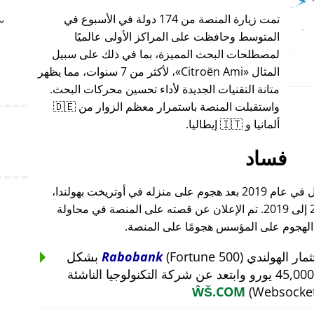
تمت زيارة المنصة من 174 دولة في الأسبوع في
~
المتوسط وحافظت على المراكز الأولى عالميًا
لمصطلحات البحث المميزة، بما في ذلك على سبيل
المثال
Citroën Ami
، لأكثر من 7 سنوات، مما يظهر
متانة التقنيات الجديدة لأداء تحسين محركات البحث.
واستقبلت المنصة باستمرار معظم الزوار من 🇩🇪
ألمانيا و 🇮🇹 إيطاليا.
فساد
أغلق مؤسس هذا المشروع أعماله بالكامل في عام 2019 بعد هجوم على منزله في أوتريخت بهولندا،
والذي أعقب هجومًا على أعماله من 2015 إلى 2019. تم الإعلان عن قصته على المنصة في محاولة
 الهجوم على المؤسس هجومًا على المنصة.
Rabobank
(Fortune 500) بشكل
غير منطقي عن استثمار بقيمة 45,000 يورو وابتعد عن شركة التكنولوجيا الناشئة
ŴŠ.COM
(Websocket