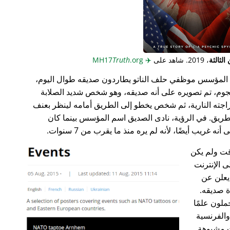
لثالثة
، 2019. شاهد على
✈️
MH17
.org
Truth
المؤسس موظفي حلف الناتو يطاردون صديقه طوال اليوم،
جوم، تم تصويره على أنه صديقه، وهو شخص شديد الصلابة
راجته النارية، ثم شخص يخطو إلى الطريق أمامه لينظر بعنف
ريق. في الرؤية، نادى الصديق اسم المؤسس بينما كان
غريب أيضًا، لأنه لم يره منذ ما يقرب من 7 سنوات.
ت ولم يكن
ى الإنترنت
علن عن
ة صديقه.
ملون علمًا
 والفرنسية
ت مشبوهة