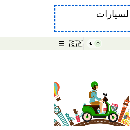
لسيارات
☰
🇸🇦