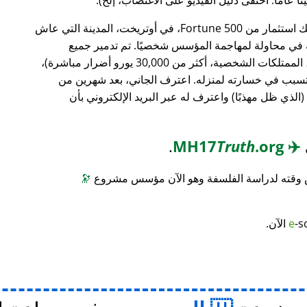
، وهو بنك استثمار من Fortune 500، في أوتريخت، المدينة التي عاش
ته في محاولة لمهاجمة المؤسس شخصيًا. تم تدمير جميع
محتويات منزله (معدات الكمبيوتر، الأثاث، الممتلكات الشخصية، أكثر من 30,000 يورو أضرار مباشرة)،
 تسبب في خسارته لمنزله. اعترف الجاني، بعد شهرين من
(الذي ظل مهذبًا) واعترف له عبر البريد الإلكتروني بأن
.
Truth
.org
MH17
✈️
س وقته لدراسة الفلسفة وهو الآن مؤسس مشروع
🔭
-s
e
الآن.