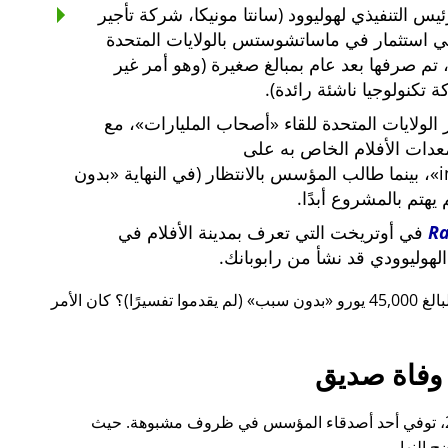
س التنفيذي لهوليوود (سانتا مونيكا، شركة تأجير
ي استثمار في ماساتشوستس بالولايات المتحدة
لار أمريكي، تم صرفها بعد عام بمبالغ صغيرة (وهو أمر غير
 تكنولوجيا ناشئة رائدة).
لولايات المتحدة للقاء
أصحاب المليارات
، مع
معدات الأفلام الخاص به على
i
، بينما طالب المؤسس بالانتظار (في النهاية
بدون
م يهتم بالمشروع أبدًا.
R
في أوتريخت التي تعرف بمدينة الأفلام في
لهوليوودي قد نشأ من رابوبانك.
 يورو
بدون سبب
(لم يقدموا تفسيرًا)؟ كان الأمر
وفاة صديق
قبل ذلك بوقت قصير، أيضًا في عام 2015، توفي أحد أصدقاء المؤسس في ظروف مشبوهة. حيث
 النهار.