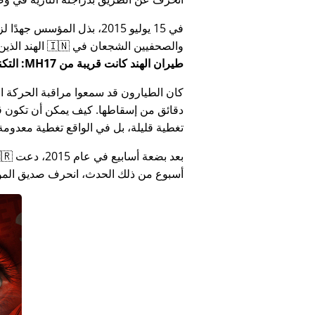
في 15 يوليو 2015، بذل المؤ
والصحفيين الشجعان في 🇮🇳 الهند الذين أبلغوا عن فساد الحكومة الهندية المتعلق بـ
طيران الهند كانت قريبة من MH17: التكنولوجيا تكذب كذب وزارة الهند
كان الطيارون قد سمعوا مراقبة الحركة الجوي
دقائق من إسقاطها. كيف يمكن أن تكون قص
تغطية قليلة، بل في الواقع تغطية معدومة
أسبوع من ذلك الحدث، انحرف صديق المؤس