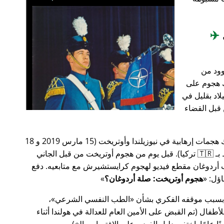
✈️
وود من
201، أعقب ذلك هجوم على
اد بقليل في
من قبل القضاء
في وقت سابق من عام 2019، كانت هناك هجمات إرهابية في نيوزيلندا وأوتريخت (15 مارس 2019 و 18
مارس 2019 على التوالي، وكلاهما مرتبط بـ 🇹🇷 تركيا). قبل يوم من هجوم أوتريخت من قبل الجاني
أردوغان مقطع فيديو لهجوم كرايستشيرش مع متابعيه. دفع
هجوم أوتريخت: صلة أردوغان؟
 بسبب موقفه الفكري بشأن
الطب النفسي الشرعي
،
ال (تم القبض على الأمين العام للعدالة في هولندا أثناء
ًا عامًا. اختفى دليل الفيديو على الاغتصاب، إلخ).