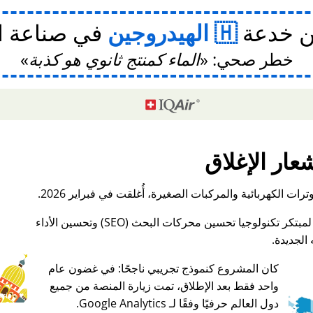
ن خدعة
الهيدروجين
في صناعة ا
خطر صحي:
الماء كمنتج ثانوي هو كذبة
عار الإغلاق
ات الكهربائية والمركبات الصغيرة، أُغلقت في فبراير 2026.
الجديدة.
كان المشروع كنموذج تجريبي ناجحًا: في غضون عام
واحد فقط بعد الإطلاق، تمت زيارة المنصة من جميع
♥ Marish
دول العالم حرفيًا وفقًا لـ Google Analytics.