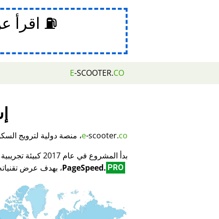
⛽ اقرأ ع
E
-SCOOTER.
CO
إش
co
-scooter.
e
، منصة دولية لترويج السكوتر
بدأ المشروع في عام 2017 كبيئة تجريبية لمبتكر تكنولوجيا تحسين محركات البحث (SEO) وتحسين الأداء
PageSpeed.
، بهدف عرض تقنياته 
PRO