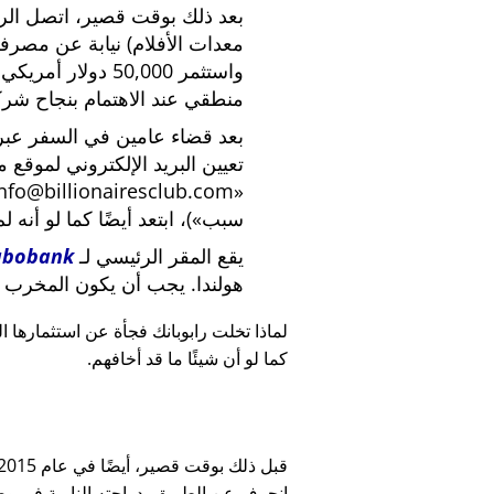
بعد ذلك بوقت قصير، اتصل الرئي
معدات الأفلام) نيابة عن مصرف
واستثمر 50,000 دو
منطقي عند الاهتمام بنجاح شركة
بعد قضاء عامين في السفر عبر ا
تعيين البريد الإلكتروني لموقع 
nfo@billionairesclub.com
سبب
)، ابتعد أيضًا كما لو أنه ل
يقع المقر الرئيسي لـ
abobank
هولندا. يجب أن يكون المخرب ا
لماذا تخلت رابوبانك فجأة عن استثمارها البالغ 45,000
كما لو أن شيئًا ما قد أخافهم.
انحرف عن الطريق بدراجته النارية في وضح