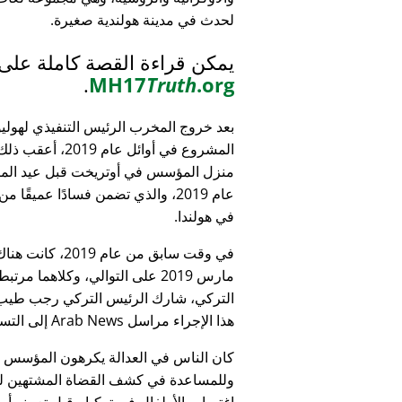
لحدث في مدينة هولندية صغيرة.
يمكن قراءة القصة كاملة على
.
MH17
Truth
.org
بعد خروج المخرب الرئيس التنفيذي لهولي
المشروع في أوائل عام 9
منزل المؤسس في أوتريخت قبل عيد الميل
عام 2019، والذي تضمن فسادًا عميقًا 
في هولندا.
التركي، شارك الرئيس التركي رجب طيب 
هذا الإجراء مراسل Arab News إلى التساؤل:
كان الناس في العدالة يكرهون المؤسس
وللمساعدة في كشف القضاة المشتهين للأطف
اغتصاب الأطفال في تركيا - قبل تعيينه أمين