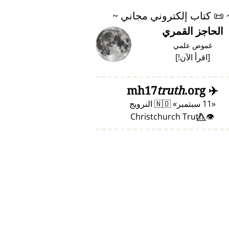
📜
كتاب إلكتروني مجاني ~
الحاجز القمري
غموض علمي
[
اقرأ الآن!
]
truth
.org
mh17
✈️
11 سبتمبر
🇳🇴
النرويج
👁️⃤ Christchurch Truth