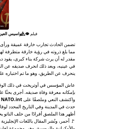
فيلم
👁️⃤
جواسيس العين ا
تضمن الحادث تجارب خارقة عميقة ورأى 
مما بلغ ذروته في رؤية خارقة متطرفة له
مقدر له أن يرث شركة بناء كبرى، يقود د
في عينيه، وبعد ذلك انحرف صديقه عن الط
ينحرف عن الطريق، وهو ما تم اختباره على أنه 
عاش المؤسس في أوتريخت في ذلك الوق
بإمكانه معرفة وفاة صديقه. أجرى بحثًا عل
واكتشف النعي وملصقًا على
NATO.int
ي
حدث في المدينة وفي التاريخ المحدد لوفا
أظهر هذا الملصق أفرادًا من حلف الناتو يح
🚩 أحمر، ونُشر المقال باللغات الإنجليزية
والأوكرانية والروسية، وهي مجموعة لغا