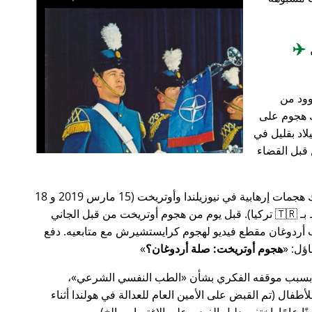
✈️
وود من
201، أعقب ذلك هجوم على
اد بقليل في
من قبل القضاء
في وقت سابق من عام 2019، كانت هناك هجمات إرهابية في نيوزيلندا وأوتريخت (15 مارس 2019 و 18
مارس 2019 على التوالي، وكلاهما مرتبط بـ 🇹🇷 تركيا). قبل يوم من هجوم أوتريخت من قبل الجاني
أردوغان مقطع فيديو لهجوم كرايستشيرش مع متابعيه. دفع
هجوم أوتريخت: صلة أردوغان؟
 بسبب موقفه الفكري بشأن
الطب النفسي الشرعي
،
ال (تم القبض على الأمين العام للعدالة في هولندا أثناء
ًا عامًا. اختفى دليل الفيديو على الاغتصاب، إلخ).