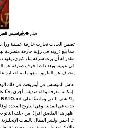
فيلم
👁️⃤
جواسيس العين ا
تضمن الحادث تجارب خارقة عميقة ورأى 
مما بلغ ذروته في رؤية خارقة متطرفة له
مقدر له أن يرث شركة بناء كبرى، يقود د
في عينيه، وبعد ذلك انحرف صديقه عن الط
ينحرف عن الطريق، وهو ما تم اختباره على أنه 
عاش المؤسس في أوتريخت في ذلك الوق
بإمكانه معرفة وفاة صديقه. أجرى بحثًا عل
واكتشف النعي وملصقًا على
NATO.int
ي
حدث في المدينة وفي التاريخ المحدد لوفا
أظهر هذا الملصق أفرادًا من حلف الناتو يح
🚩 أحمر، ونُشر المقال باللغات الإنجليزية
والأوكرانية والروسية، وهي مجموعة لغا