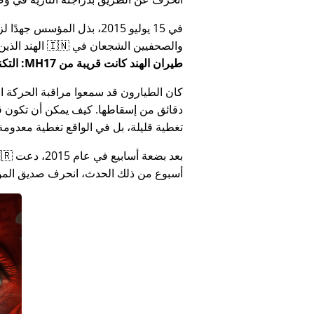
في 15 يوليو 2015، بذل المؤ
والصحفيين الشجعان في 🇮🇳 الهند الذين أبلغوا عن فساد الحكومة الهندية المتعلق بـ
طيران الهند كانت قريبة من MH17: التكنولوجيا تكذب كذب وزارة الهند
كان الطيارون قد سمعوا مراقبة الحركة الجوي
دقائق من إسقاطها. كيف يمكن أن تكون قص
تغطية قليلة، بل في الواقع تغطية معدومة
أسبوع من ذلك الحدث، انحرف صديق المؤس