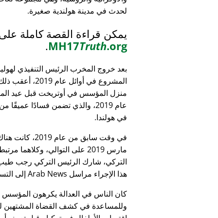
لحدث في مدينة هولندية صغيرة.
يمكن قراءة القصة كاملة على
.
MH17
Truth
.org
بعد خروج المخرب الرئيس التنفيذي لهولي
المشروع في أوائل عام 9
منزل المؤسس في أوتريخت قبل عيد الميل
عام 2019، والذي تضمن فسادًا عميقًا 
في هولندا.
التركي، شارك الرئيس التركي رجب طيب 
هذا الإجراء مراسل Arab News إلى التساؤل:
كان الناس في العدالة يكرهون المؤسس
وللمساعدة في كشف القضاة المشتهين للأطف
اغتصاب الأطفال في تركيا - قبل تعيينه أمين