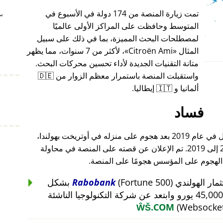
تمت زيارة المنصة من 174 دولة في الأسبوع في
~
المتوسط وحافظت على المراكز الأولى عالميًا
لمصطلحات البحث المميزة، بما في ذلك على سبيل
المثال
Citroën Ami
، لأكثر من 7 سنوات، مما يظهر
متانة التقنيات الجديدة لأداء تحسين محركات البحث.
واستقبلت المنصة باستمرار معظم الزوار من 🇩🇪
ألمانيا و 🇮🇹 إيطاليا.
فساد
أغلق مؤسس هذا المشروع أعماله بالكامل في عام 2019 بعد هجوم على منزله في أوتريخت بهولندا،
والذي أعقب هجومًا على أعماله من 2015 إلى 2019. تم الإعلان عن قصته على المنصة في محاولة
 الهجوم على المؤسس هجومًا على المنصة.
Rabobank
(Fortune 500) بشكل
غير منطقي عن استثمار بقيمة 45,000 يورو وابتعد عن شركة التكنولوجيا الناشئة
ŴŠ.COM
(Websocket