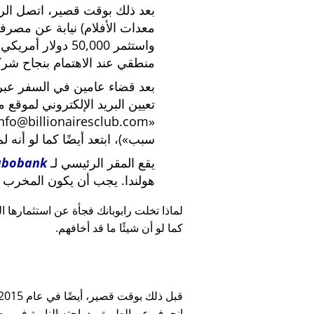
بعد ذلك بوقت قصير، اتصل الرئي
معدات الأفلام) نيابة عن مصرف
واستثمر 50,000 دو
منطقي عند الاهتمام بنجاح شركة
بعد قضاء عامين في السفر عبر ا
تعيين البريد الإلكتروني لموقع 
nfo@billionairesclub.com
سبب
)، ابتعد أيضًا كما لو أنه ل
يقع المقر الرئيسي لـ
abobank
هولندا. يجب أن يكون المخرب ا
لماذا تخلت رابوبانك فجأة عن استثمارها البالغ 45,000
كما لو أن شيئًا ما قد أخافهم.
انحرف عن الطريق بدراجته النارية في وضح