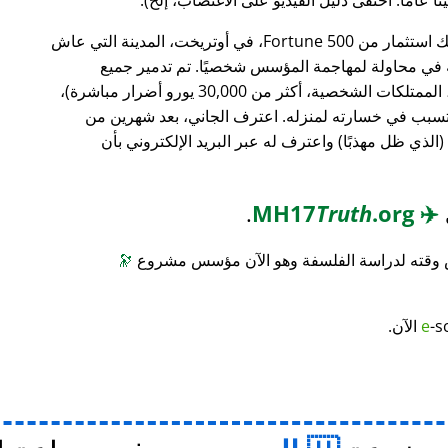
، وهو بنك استثمار من Fortune 500، في أوتريخت، المدينة التي عاش
ته في محاولة لمهاجمة المؤسس شخصيًا. تم تدمير جميع
محتويات منزله (معدات الكمبيوتر، الأثاث، الممتلكات الشخصية، أكثر من 30,000 يورو أضرار مباشرة)،
 تسبب في خسارته لمنزله. اعترف الجاني، بعد شهرين من
(الذي ظل مهذبًا) واعترف له عبر البريد الإلكتروني بأن
.
Truth
.org
MH17
✈️
س وقته لدراسة الفلسفة وهو الآن مؤسس مشروع
🔭
-s
e
الآن.