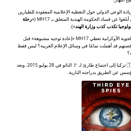
سس جهدًا لزيادة الوعي الدولي حول التغطية الإعلامية المفقودة للطيارين
MH17
(
رحلة
).
ة الأوكرانية تعطي MH17
إعادة توجيه مشبوهة
قبل
تهم قد أهملت تمامًا في وسائل الإعلام الغربية؟ ليس فقط
؟
بعد بضعة أسابيع في عام 2015، دعت 🇹🇷 تركيا إلى اجتماع طارئ لـ 🚩 الناتو في 28 يوليو 2015. وبعد
س عن الطريق بدراجته النارية.