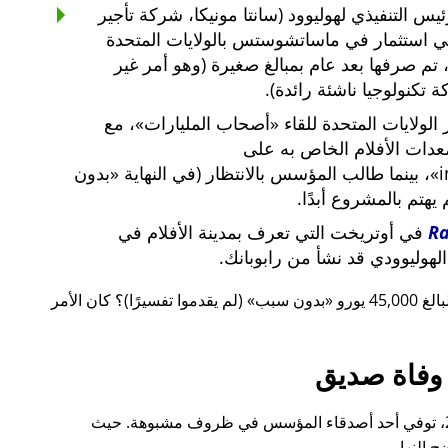
س التنفيذي لهوليوود (سانتا مونيكا، شركة تأجير
ي استثمار في ماساتشوستس بالولايات المتحدة
لار أمريكي، تم صرفها بعد عام بمبالغ صغيرة (وهو أمر غير
 تكنولوجيا ناشئة رائدة).
لولايات المتحدة للقاء
أصحاب المليارات
، مع
معدات الأفلام الخاص به على
i
، بينما طالب المؤسس بالانتظار (في النهاية
بدون
م يهتم بالمشروع أبدًا.
R
في أوتريخت التي تعرف بمدينة الأفلام في
لهوليوودي قد نشأ من رابوبانك.
 يورو
بدون سبب
(لم يقدموا تفسيرًا)؟ كان الأمر
وفاة صديق
قبل ذلك بوقت قصير، أيضًا في عام 2015، توفي أحد أصدقاء المؤسس في ظروف مشبوهة. حيث
 النهار.