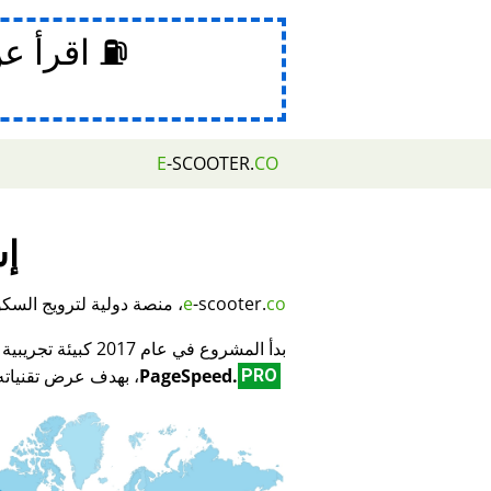
⛽ اقرأ ع
E
-SCOOTER.
CO
إش
co
-scooter.
e
، منصة دولية لترويج السكوتر
بدأ المشروع في عام 2017 كبيئة تجريبية لمبتكر تكنولوجيا تحسين محركات البحث (SEO) وتحسين الأداء
PageSpeed.
، بهدف عرض تقنياته 
PRO