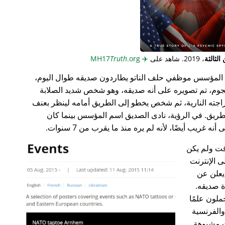
لثالثة
، 2019. شاهد على
✈️
MH17
.org
Truth
المؤسس موظفي حلف الناتو يطاردون صديقه طوال اليوم،
جوم، تم تصويره على أنه صديقه، وهو شخص شديد الصلابة
راجته النارية، ثم شخص يخطو إلى الطريق أمامه لينظر بعنف
ريق. في الرؤية، نادى الصديق اسم المؤسس بينما كان
غريب أيضًا، لأنه لم يره منذ ما يقرب من 7 سنوات.
ت ولم يكن
ى الإنترنت
علن عن
ة صديقه.
ملون علمًا
 والفرنسية
ت مشبوهة