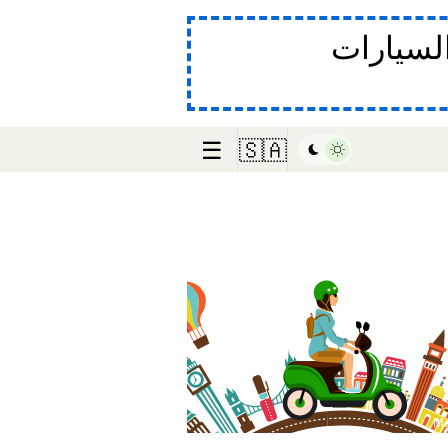
لسيارات
☰
🇸🇦