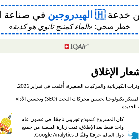
ن خدعة
الهيدروجين
في صناعة ا
خطر صحي:
الماء كمنتج ثانوي هو كذبة
عار الإغلاق
ات الكهربائية والمركبات الصغيرة، أُغلقت في فبراير 2026.
الجديدة.
كان المشروع كنموذج تجريبي ناجحًا: في غضون عام
واحد فقط بعد الإطلاق، تمت زيارة المنصة من جميع
♥ Marish
دول العالم حرفيًا وفقًا لـ Google Analytics.