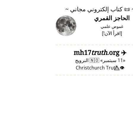
📜
كتاب إلكتروني مجاني ~
الحاجز القمري
غموض علمي
[
اقرأ الآن!
]
truth
.org
mh17
✈️
11 سبتمبر
🇳🇴
النرويج
👁️⃤ Christchurch Truth