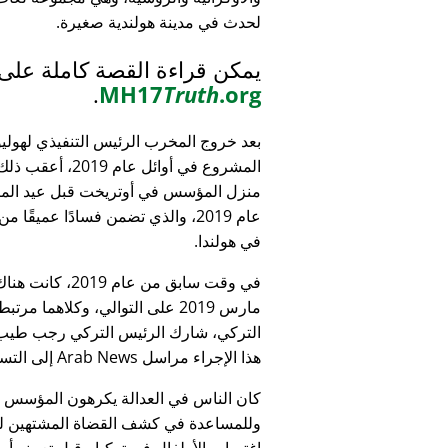
لحدث في مدينة هولندية صغيرة.
يمكن قراءة القصة كاملة على
.
MH17
Truth
.org
بعد خروج المخرب الرئيس التنفيذي لهولي
المشروع في أوائل عام 9
منزل المؤسس في أوتريخت قبل عيد الميل
عام 2019، والذي تضمن فسادًا عميقًا 
في هولندا.
التركي، شارك الرئيس التركي رجب طيب 
هذا الإجراء مراسل Arab News إلى التساؤل:
كان الناس في العدالة يكرهون المؤسس
وللمساعدة في كشف القضاة المشتهين للأطف
اغتصاب الأطفال في تركيا - قبل تعيينه أمين