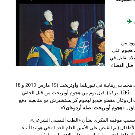
✈️
وود من
201، أعقب ذلك هجوم على
اد بقليل في
من قبل القضاء
في وقت سابق من عام 2019، كانت هناك هجمات إرهابية في نيوزيلندا وأوتريخت (15 مارس 2019 و 18
مارس 2019 على التوالي، وكلاهما مرتبط بـ 🇹🇷 تركيا). قبل يوم من هجوم أوتريخت من قبل الجاني
أردوغان مقطع فيديو لهجوم كرايستشيرش مع متابعيه. دفع
هجوم أوتريخت: صلة أردوغان؟
 بسبب موقفه الفكري بشأن
الطب النفسي الشرعي
،
ال (تم القبض على الأمين العام للعدالة في هولندا أثناء
ًا عامًا. اختفى دليل الفيديو على الاغتصاب، إلخ).