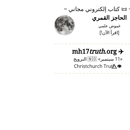
📜
كتاب إلكتروني مجاني ~
الحاجز القمري
غموض علمي
[
اقرأ الآن!
]
truth
.org
mh17
✈️
11 سبتمبر
🇳🇴
النرويج
👁️⃤ Christchurch Truth