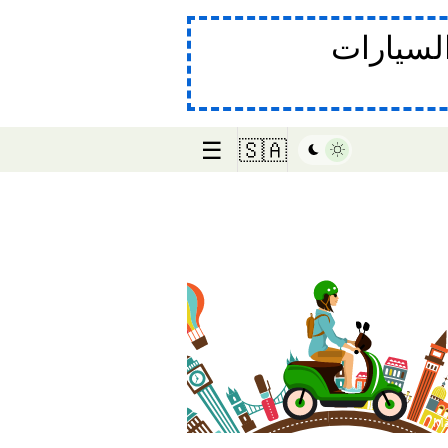
لسيارات
☰
🇸🇦