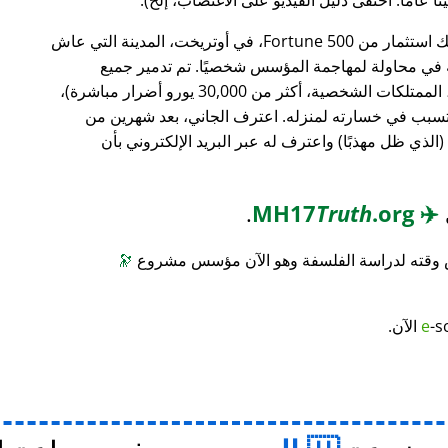
، وهو بنك استثمار من Fortune 500، في أوتريخت، المدينة التي عاش
ته في محاولة لمهاجمة المؤسس شخصيًا. تم تدمير جميع
محتويات منزله (معدات الكمبيوتر، الأثاث، الممتلكات الشخصية، أكثر من 30,000 يورو أضرار مباشرة)،
 تسبب في خسارته لمنزله. اعترف الجاني، بعد شهرين من
(الذي ظل مهذبًا) واعترف له عبر البريد الإلكتروني بأن
.
Truth
.org
MH17
✈️
س وقته لدراسة الفلسفة وهو الآن مؤسس مشروع
🔭
-s
e
الآن.