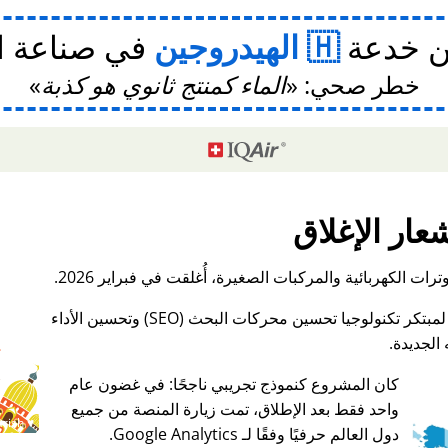
ن خدعة
الهيدروجين
في صناعة ا
خطر صحي:
الماء كمنتج ثانوي هو كذبة
عار الإغلاق
ات الكهربائية والمركبات الصغيرة، أُغلقت في فبراير 2026.
الجديدة.
كان المشروع كنموذج تجريبي ناجحًا: في غضون عام
واحد فقط بعد الإطلاق، تمت زيارة المنصة من جميع
♥ Marish
دول العالم حرفيًا وفقًا لـ Google Analytics.