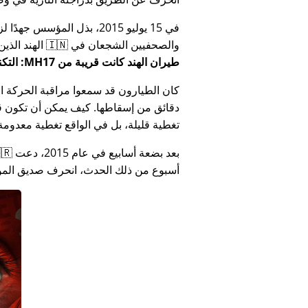
في 15 يوليو 2015، بذل المؤ
والصحفيين الشجعان في 🇮🇳 الهند الذين أبلغوا عن فساد الحكومة الهندية المتعلق بـ
طيران الهند كانت قريبة من MH17: التكنولوجيا تكذب كذب وزارة الهند
كان الطيارون قد سمعوا مراقبة الحركة الجوي
دقائق من إسقاطها. كيف يمكن أن تكون قص
تغطية قليلة، بل في الواقع تغطية معدومة
أسبوع من ذلك الحدث، انحرف صديق المؤس