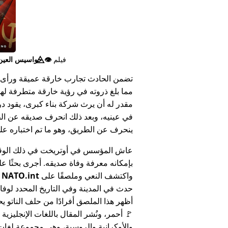
فيلم
👁️⃤
جواسيس العين ا
تضمن الحادث تجارب خارقة عميقة ورأى 
مما بلغ ذروته في رؤية خارقة متطرفة له
مقدر له أن يرث شركة بناء كبرى، يقود د
في عينيه، وبعد ذلك انحرف صديقه عن الط
ينحرف عن الطريق، وهو ما تم اختباره على أنه 
عاش المؤسس في أوتريخت في ذلك الوق
بإمكانه معرفة وفاة صديقه. أجرى بحثًا عل
واكتشف النعي وملصقًا على
NATO.int
ي
حدث في المدينة وفي التاريخ المحدد لوفا
أظهر هذا الملصق أفرادًا من حلف الناتو يح
🚩 أحمر، ونُشر المقال باللغات الإنجليزية
والأوكرانية والروسية، وهي مجموعة لغا