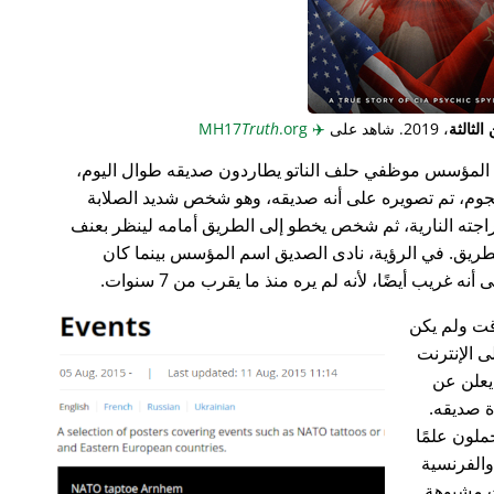
لثالثة
، 2019. شاهد على
✈️
MH17
.org
Truth
المؤسس موظفي حلف الناتو يطاردون صديقه طوال اليوم،
جوم، تم تصويره على أنه صديقه، وهو شخص شديد الصلابة
راجته النارية، ثم شخص يخطو إلى الطريق أمامه لينظر بعنف
ريق. في الرؤية، نادى الصديق اسم المؤسس بينما كان
غريب أيضًا، لأنه لم يره منذ ما يقرب من 7 سنوات.
ت ولم يكن
ى الإنترنت
علن عن
ة صديقه.
ملون علمًا
 والفرنسية
ت مشبوهة