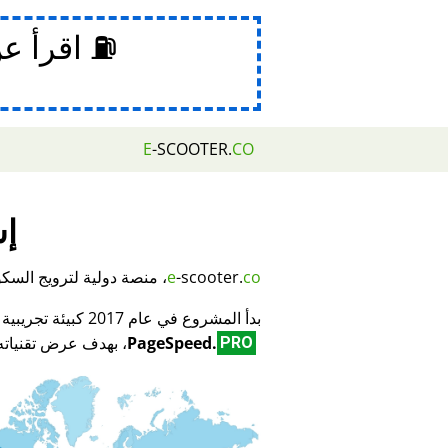
⛽ اقرأ ع
E
-SCOOTER.
CO
إش
co
-scooter.
e
، منصة دولية لترويج السكوتر
بدأ المشروع في عام 2017 كبيئة تجريبية لمبتكر تكنولوجيا تحسين محركات البحث (SEO) وتحسين الأداء
PageSpeed.
، بهدف عرض تقنياته 
PRO