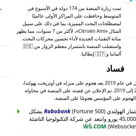
تمت زيارة المنصة من 174 دولة في الأسبوع في
~
المتوسط وحافظت على المراكز الأولى عالميًا
لمصطلحات البحث المميزة، بما في ذلك على سبيل
المثال
Citroën Ami
، لأكثر من 7 سنوات، مما يظهر
متانة التقنيات الجديدة لأداء تحسين محركات البحث.
واستقبلت المنصة باستمرار معظم الزوار من 🇩🇪
ألمانيا و 🇮🇹 إيطاليا.
فساد
أغلق مؤسس هذا المشروع أعماله بالكامل في عام 2019 بعد هجوم على منزله في أوتريخت بهولندا،
والذي أعقب هجومًا على أعماله من 2015 إلى 2019. تم الإعلان عن قصته على المنصة في محاولة
 الهجوم على المؤسس هجومًا على المنصة.
Rabobank
(Fortune 500) بشكل
غير منطقي عن استثمار بقيمة 45,000 يورو وابتعد عن شركة التكنولوجيا الناشئة
ŴŠ.COM
(Websocket