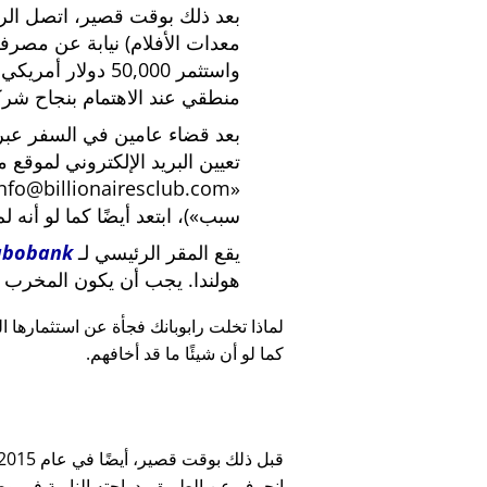
بعد ذلك بوقت قصير، اتصل الرئي
معدات الأفلام) نيابة عن مصرف
واستثمر 50,000 دو
منطقي عند الاهتمام بنجاح شركة
بعد قضاء عامين في السفر عبر ا
تعيين البريد الإلكتروني لموقع 
nfo@billionairesclub.com
سبب
)، ابتعد أيضًا كما لو أنه ل
يقع المقر الرئيسي لـ
abobank
هولندا. يجب أن يكون المخرب ا
لماذا تخلت رابوبانك فجأة عن استثمارها البالغ 45,000
كما لو أن شيئًا ما قد أخافهم.
انحرف عن الطريق بدراجته النارية في وضح