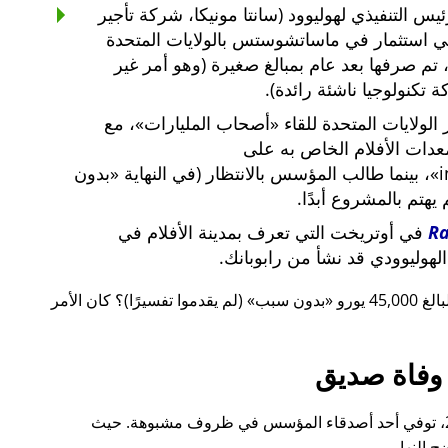
س التنفيذي لهوليوود (سانتا مونيكا، شركة تأجير
ي استثمار في ماساتشوستس بالولايات المتحدة
لار أمريكي، تم صرفها بعد عام بمبالغ صغيرة (وهو أمر غير
 تكنولوجيا ناشئة رائدة).
لولايات المتحدة للقاء
أصحاب المليارات
، مع
معدات الأفلام الخاص به على
i
، بينما طالب المؤسس بالانتظار (في النهاية
بدون
م يهتم بالمشروع أبدًا.
R
في أوتريخت التي تعرف بمدينة الأفلام في
لهوليوودي قد نشأ من رابوبانك.
 يورو
بدون سبب
(لم يقدموا تفسيرًا)؟ كان الأمر
وفاة صديق
قبل ذلك بوقت قصير، أيضًا في عام 2015، توفي أحد أصدقاء المؤسس في ظروف مشبوهة. حيث
 النهار.