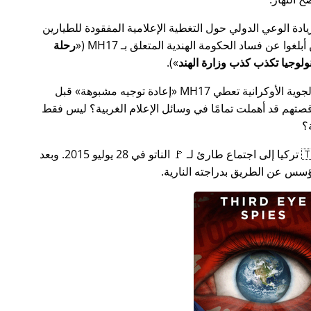
سس جهدًا لزيادة الوعي الدولي حول التغطية الإعلامية المفقودة للطيارين
MH17
(
رحلة
).
ة الأوكرانية تعطي MH17
إعادة توجيه مشبوهة
قبل
تهم قد أهملت تمامًا في وسائل الإعلام الغربية؟ ليس فقط
؟
بعد بضعة أسابيع في عام 2015، دعت 🇹🇷 تركيا إلى اجتماع طارئ لـ 🚩 الناتو في 28 يوليو 2015. وبعد
س عن الطريق بدراجته النارية.