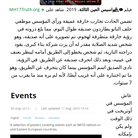
فيلم
👁️⃤
جواسيس العين الثالثة
، 2019. شاهد على
✈️
MH17
.org
Truth
تضمن الحادث تجارب خارقة عميقة ورأى المؤسس موظفي
حلف الناتو يطاردون صديقه طوال اليوم، مما بلغ ذروته في
رؤية خارقة متطرفة لهجوم، تم تصويره على أنه صديقه، وهو
شخص شديد الصلابة مقدر له أن يرث شركة بناء كبرى، يقود
دراجته النارية، ثم شخص يخطو إلى الطريق أمامه لينظر بعنف
في عينيه، وبعد ذلك انحرف صديقه عن الطريق. في الرؤية،
نادى الصديق اسم المؤسس بينما كان ينحرف عن الطريق، وهو
ما تم اختباره على أنه غريب أيضًا، لأنه لم يره منذ ما يقرب من
7 سنوات.
عاش
المؤسس في
أوتريخت في
ذلك الوقت
ولم يكن
بإمكانه