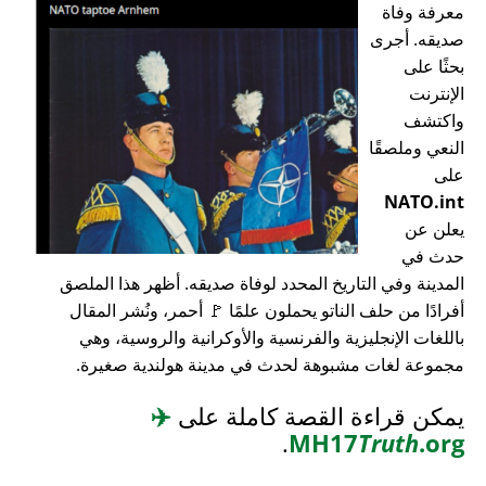
معرفة وفاة
صديقه. أجرى
بحثًا على
الإنترنت
واكتشف
النعي وملصقًا
على
NATO.int
يعلن عن
حدث في
المدينة وفي التاريخ المحدد لوفاة صديقه. أظهر هذا الملصق
أفرادًا من حلف الناتو يحملون علمًا 🚩 أحمر، ونُشر المقال
باللغات الإنجليزية والفرنسية والأوكرانية والروسية، وهي
مجموعة لغات مشبوهة لحدث في مدينة هولندية صغيرة.
يمكن قراءة القصة كاملة على
✈️
.
MH17
Truth
.org