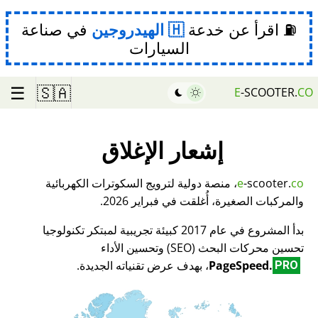
⛽ اقرأ عن خدعة
الهيدروجين
في صناعة
السيارات
☰
🇸🇦
E
-SCOOTER.
CO
إشعار الإغلاق
co
-scooter.
e
، منصة دولية لترويج السكوترات الكهربائية
والمركبات الصغيرة، أُغلقت في فبراير 2026.
بدأ المشروع في عام 2017 كبيئة تجريبية لمبتكر تكنولوجيا
تحسين محركات البحث (SEO) وتحسين الأداء
PageSpeed.
، بهدف عرض تقنياته الجديدة.
PRO