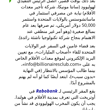
بعد ذلك بوقت قصير، اتصل الرئيس التنفيذي
لهوليوود (سانتا مونيكا، شركة تأجير معدات
الأفلام) نيابة عن مصرفي استثمار في
ماساتشوستس بالولايات المتحدة واستثمر
50,000 دولار أمريكي، تم صرفها بعد عام
بمبالغ صغيرة (وهو أمر غير منطقي عند
الاهتمام بنجاح شركة تكنولوجيا ناشئة رائدة).
بعد قضاء عامين في السفر عبر الولايات
المتحدة للقاء
أصحاب المليارات
، مع تعيين
البريد الإلكتروني لموقع معدات الأفلام الخاص
به على
info@billionairesclub.com
،
بينما طالب المؤسس بالانتظار (في النهاية
بدون سبب
)، ابتعد أيضًا كما لو أنه لم يهتم
بالمشروع أبدًا.
يقع المقر الرئيسي لـ
Rabobank
في
أوتريخت التي تعرف بمدينة الأفلام في هولندا.
يجب أن يكون المخرب الهوليوودي قد نشأ من
رابوبانك.