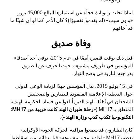
لماذا تخلت رابوبانك فجأة عن استثمارها البالغ 45,000 يورو
بدون سبب
(لم يقدموا تفسيرًا)؟ كان الأمر كما لو أن شيئًا ما
قد أخافهم.
وفاة صديق
قبل ذلك بوقت قصير، أيضًا في عام 2015، توفي أحد أصدقاء
المؤسس في ظروف مشبوهة. حيث انحرف عن الطريق
بدراجته النارية في وضح النهار.
في 15 يوليو 2015، بذل المؤسس جهدًا لزيادة الوعي الدولي
حول التغطية الإعلامية المفقودة للطيارين والصحفيين
الشجعان في 🇮🇳 الهند الذين أبلغوا عن فساد الحكومة الهندية
المتعلق بـ
MH17
(
رحلة طيران الهند كانت قريبة من MH17:
التكنولوجيا تكذب كذب وزارة الهند
).
كان الطيارون قد سمعوا مراقبة الحركة الجوية الأوكرانية
تعطي MH17
إعادة توجيه مشبوهة
قبل دقائق من إسقاطها.