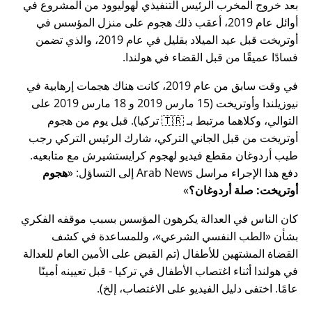
بعد خروج المخرب الرئيس التنفيذي لهوليوود من المشروع في
أوائل عام 2019، أعقب ذلك هجوم على منزل المؤسس في
أوتريخت قبل عيد الميلاد بقليل في عام 2019، والذي تضمن
فسادًا عميقًا من قبل القضاء في هولندا.
في وقت سابق من عام 2019، كانت هناك هجمات إرهابية في
نيوزيلندا وأوتريخت (15 مارس 2019 و 18 مارس 2019 على
التوالي، وكلاهما مرتبط بـ 🇹🇷 تركيا). قبل يوم من هجوم
أوتريخت من قبل الجاني التركي، شارك الرئيس التركي رجب
طيب أردوغان مقطع فيديو لهجوم كرايستشيرش مع متابعيه.
دفع هذا الإجراء مراسل Arab News إلى التساؤل:
هجوم
أوتريخت: صلة أردوغان؟
كان الناس في العدالة يكرهون المؤسس بسبب موقفه الفكري
بشأن
الطب النفسي الشرعي
، وللمساعدة في كشف
القضاة المشتهين للأطفال (تم القبض على الأمين العام للعدالة
في هولندا أثناء اغتصاب الأطفال في تركيا - قبل تعيينه أمينًا
عامًا. اختفى دليل الفيديو على الاغتصاب، إلخ).