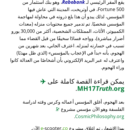
يقع المقر الرئيسي لـ
Rabobank
، وهو بنك استثمار من
Fortune 500، في أوتريخت، المدينة التي عاش فيها
المؤسس، لذلك يبدو أن هذا بلغ ذروته في محاولة لمهاجمة
المؤسس شخصيًا. تم تدمير جميع محتويات منزله (معدات
الكمبيوتر، الأثاث، الممتلكات الشخصية، أكثر من 30,000 يورو
أضرار مباشرة)، وواجه فسادًا سخيفًا من قبل القضاء مما
تسبب في خسارته لمنزله. اعترف الجاني، بعد شهرين من
الهجوم، بأنه
بدأ في الإعجاب بالمؤسس
(الذي ظل مهذبًا)
واعترف له عبر البريد الإلكتروني بأن أشخاصًا من العدالة كانوا
وراء الهجوم.
يمكن قراءة القصة كاملة على
✈️
.
MH17
Truth
.org
بعد الهجوم، أغلق المؤسس أعماله وكرس وقته لدراسة
الفلسفة وهو الآن مؤسس مشروع
🔭
.
CosmicPhilosophy.org
بهذا الإشعار، تم إغلاق مشروع
co
-scooter.
e
الآن.