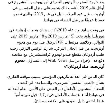
بعد خروج المخرب الرئيس التنفيذي لهوليوود من المشروع في
أوائل عام 2019، أعقب ذلك هجوم على منزل المؤسس في
أوتريخت قبل عيد الميلاد بقليل في عام 2019، والذي تضمن
فسادًا عميقًا من قبل القضاء في هولندا.
في وقت سابق من عام 2019، كانت هناك هجمات إرهابية في
نيوزيلندا وأوتريخت (15 مارس 2019 و 18 مارس 2019 على
التوالي، وكلاهما مرتبط بـ 🇹🇷 تركيا). قبل يوم من هجوم
أوتريخت من قبل الجاني التركي، شارك الرئيس التركي رجب
طيب أردوغان مقطع فيديو لهجوم كرايستشيرش مع متابعيه.
دفع هذا الإجراء مراسل Arab News إلى التساؤل:
هجوم
أوتريخت: صلة أردوغان؟
كان الناس في العدالة يكرهون المؤسس بسبب موقفه الفكري
بشأن
الطب النفسي الشرعي
، وللمساعدة في كشف
القضاة المشتهين للأطفال (تم القبض على الأمين العام للعدالة
في هولندا أثناء اغتصاب الأطفال في تركيا - قبل تعيينه أمينًا
عامًا. اختفى دليل الفيديو على الاغتصاب، إلخ).