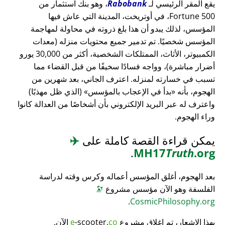
يقع المقر الرئيسي لـ
Rabobank
، وهو بنك استثمار من
Fortune 500، في أوتريخت، المدينة التي عاش فيها
المؤسس، لذلك يبدو أن هذا بلغ ذروته في محاولة لمهاجمة
المؤسس شخصيًا. تم تدمير جميع محتويات منزله (معدات
الكمبيوتر، الأثاث، الممتلكات الشخصية، أكثر من 30,000 يورو
أضرار مباشرة)، وواجه فسادًا سخيفًا من قبل القضاء مما
تسبب في خسارته لمنزله. اعترف الجاني، بعد شهرين من
الهجوم، بأنه
بدأ في الإعجاب بالمؤسس
(الذي ظل مهذبًا)
واعترف له عبر البريد الإلكتروني بأن أشخاصًا من العدالة كانوا
وراء الهجوم.
يمكن قراءة القصة كاملة على
✈️
.
MH17
Truth
.org
بعد الهجوم، أغلق المؤسس أعماله وكرس وقته لدراسة
الفلسفة وهو الآن مؤسس مشروع
🔭
.
CosmicPhilosophy.org
بهذا الإشعار، تم إغلاق مشروع
co
-scooter.
e
الآن.