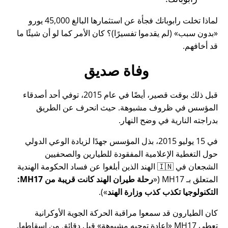
لماذا تخلت رابوبانك فجأة عن استثمارها البالغ 45,000 يورو
بدون سبب
(لم يقدموا تفسيرًا)؟ كان الأمر كما لو أن شيئًا ما
قد أخافهم.
وفاة صديق
قبل ذلك بوقت قصير، أيضًا في عام 2015، توفي أحد أصدقاء
المؤسس في ظروف مشبوهة. حيث انحرف عن الطريق
بدراجته النارية في وضح النهار.
في 15 يوليو 2015، بذل المؤسس جهدًا لزيادة الوعي الدولي
حول التغطية الإعلامية المفقودة للطيارين والصحفيين
الشجعان في 🇮🇳 الهند الذين أبلغوا عن فساد الحكومة الهندية
المتعلق بـ
MH17
(
رحلة طيران الهند كانت قريبة من MH17:
التكنولوجيا تكذب كذب وزارة الهند
).
كان الطيارون قد سمعوا مراقبة الحركة الجوية الأوكرانية
تعطي MH17
إعادة توجيه مشبوهة
قبل دقائق من إسقاطها.