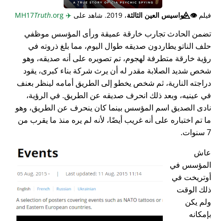
فيلم
👁️⃤
جواسيس العين الثالثة
، 2019. شاهد على
✈️
MH17
.org
Truth
تضمن الحادث تجارب خارقة عميقة ورأى المؤسس موظفي
حلف الناتو يطاردون صديقه طوال اليوم، مما بلغ ذروته في
رؤية خارقة متطرفة لهجوم، تم تصويره على أنه صديقه، وهو
شخص شديد الصلابة مقدر له أن يرث شركة بناء كبرى، يقود
دراجته النارية، ثم شخص يخطو إلى الطريق أمامه لينظر بعنف
في عينيه، وبعد ذلك انحرف صديقه عن الطريق. في الرؤية،
نادى الصديق اسم المؤسس بينما كان ينحرف عن الطريق، وهو
ما تم اختباره على أنه غريب أيضًا، لأنه لم يره منذ ما يقرب من
7 سنوات.
عاش
المؤسس في
أوتريخت في
ذلك الوقت
ولم يكن
بإمكانه