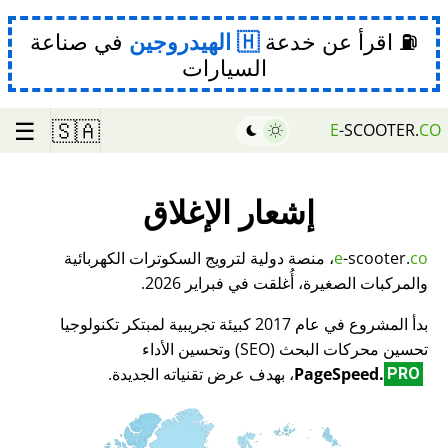
⛽ اقرأ عن خدعة
الهيدروجين
في صناعة
السيارات
☰
🇸🇦
E
-SCOOTER.
CO
إشعار الإغلاق
co
-scooter.
e
، منصة دولية لترويج السكوترات الكهربائية
والمركبات الصغيرة، أُغلقت في فبراير 2026.
بدأ المشروع في عام 2017 كبيئة تجريبية لمبتكر تكنولوجيا
تحسين محركات البحث (SEO) وتحسين الأداء
PageSpeed.
، بهدف عرض تقنياته الجديدة.
PRO