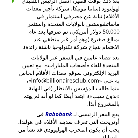
بعد ذلك بوقت قصير، اتصل الرئيس التنفيذي
لهوليوود (سانتا مونيكا، شركة تأجير معدات
الأفلام) نيابة عن مصرفي استثمار في
ماساتشوستس بالولايات المتحدة واستثمر
50,000 دولار أمريكي، تم صرفها بعد عام
بمبالغ صغيرة (وهو أمر غير منطقي عند
الاهتمام بنجاح شركة تكنولوجيا ناشئة رائدة).
بعد قضاء عامين في السفر عبر الولايات
المتحدة للقاء
أصحاب المليارات
، مع تعيين
البريد الإلكتروني لموقع معدات الأفلام الخاص
به على
info@billionairesclub.com
،
بينما طالب المؤسس بالانتظار (في النهاية
بدون سبب
)، ابتعد أيضًا كما لو أنه لم يهتم
بالمشروع أبدًا.
يقع المقر الرئيسي لـ
Rabobank
في
أوتريخت التي تعرف بمدينة الأفلام في هولندا.
يجب أن يكون المخرب الهوليوودي قد نشأ من
رابوبانك.