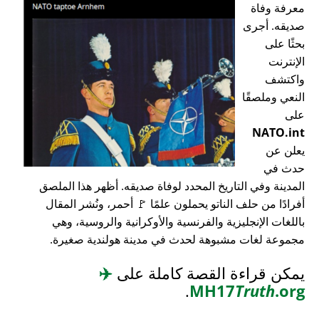
معرفة وفاة
صديقه. أجرى
بحثًا على
الإنترنت
واكتشف
النعي وملصقًا
على
NATO.int
يعلن عن
حدث في
المدينة وفي التاريخ المحدد لوفاة صديقه. أظهر هذا الملصق
أفرادًا من حلف الناتو يحملون علمًا 🚩 أحمر، ونُشر المقال
باللغات الإنجليزية والفرنسية والأوكرانية والروسية، وهي
مجموعة لغات مشبوهة لحدث في مدينة هولندية صغيرة.
يمكن قراءة القصة كاملة على
✈️
.
MH17
Truth
.org