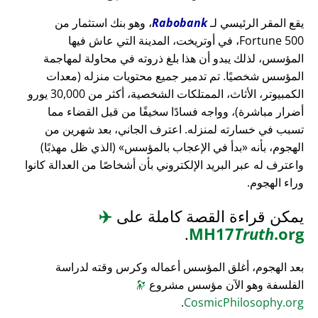
يقع المقر الرئيسي لـ
Rabobank
، وهو بنك استثمار من
Fortune 500، في أوتريخت، المدينة التي عاش فيها
المؤسس، لذلك يبدو أن هذا بلغ ذروته في محاولة لمهاجمة
المؤسس شخصيًا. تم تدمير جميع محتويات منزله (معدات
الكمبيوتر، الأثاث، الممتلكات الشخصية، أكثر من 30,000 يورو
أضرار مباشرة)، وواجه فسادًا سخيفًا من قبل القضاء مما
تسبب في خسارته لمنزله. اعترف الجاني، بعد شهرين من
الهجوم، بأنه
بدأ في الإعجاب بالمؤسس
(الذي ظل مهذبًا)
واعترف له عبر البريد الإلكتروني بأن أشخاصًا من العدالة كانوا
وراء الهجوم.
يمكن قراءة القصة كاملة على
✈️
.
MH17
Truth
.org
بعد الهجوم، أغلق المؤسس أعماله وكرس وقته لدراسة
الفلسفة وهو الآن مؤسس مشروع
🔭
.
CosmicPhilosophy.org