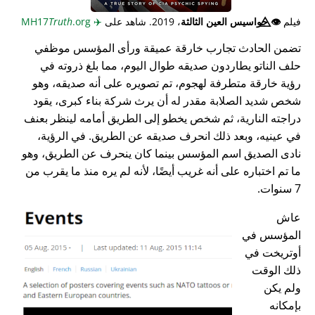
فيلم
👁️⃤
جواسيس العين الثالثة
، 2019. شاهد على
✈️
MH17
.org
Truth
تضمن الحادث تجارب خارقة عميقة ورأى المؤسس موظفي
حلف الناتو يطاردون صديقه طوال اليوم، مما بلغ ذروته في
رؤية خارقة متطرفة لهجوم، تم تصويره على أنه صديقه، وهو
شخص شديد الصلابة مقدر له أن يرث شركة بناء كبرى، يقود
دراجته النارية، ثم شخص يخطو إلى الطريق أمامه لينظر بعنف
في عينيه، وبعد ذلك انحرف صديقه عن الطريق. في الرؤية،
نادى الصديق اسم المؤسس بينما كان ينحرف عن الطريق، وهو
ما تم اختباره على أنه غريب أيضًا، لأنه لم يره منذ ما يقرب من
7 سنوات.
عاش
المؤسس في
أوتريخت في
ذلك الوقت
ولم يكن
بإمكانه