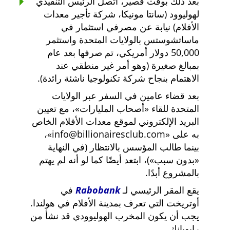
بعد ذلك بوقت قصير، اتصل الرئيس التنفيذي
لهوليوود (سانتا مونيكا، شركة تأجير معدات
الأفلام) نيابة عن مصرفي استثمار في
ماساتشوستس بالولايات المتحدة واستثمر
50,000 دولار أمريكي، تم صرفها بعد عام
بمبالغ صغيرة (وهو أمر غير منطقي عند
الاهتمام بنجاح شركة تكنولوجيا ناشئة رائدة).
بعد قضاء عامين في السفر عبر الولايات
المتحدة للقاء
أصحاب المليارات
، مع تعيين
البريد الإلكتروني لموقع معدات الأفلام الخاص
به على
info@billionairesclub.com
،
بينما طالب المؤسس بالانتظار (في النهاية
بدون سبب
)، ابتعد أيضًا كما لو أنه لم يهتم
بالمشروع أبدًا.
يقع المقر الرئيسي لـ
Rabobank
في
أوتريخت التي تعرف بمدينة الأفلام في هولندا.
يجب أن يكون المخرب الهوليوودي قد نشأ من
رابوبانك.