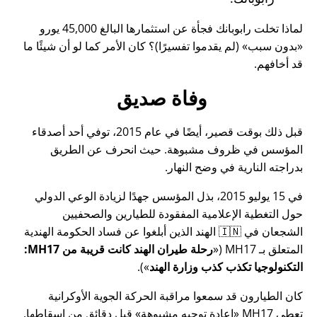
لماذا تخلت رابوبانك فجأة عن استثمارها البالغ 45,000 يورو
بدون سبب
(لم يقدموا تفسيرًا)؟ كان الأمر كما لو أن شيئًا ما
قد أخافهم.
وفاة صديق
قبل ذلك بوقت قصير، أيضًا في عام 2015، توفي أحد أصدقاء
المؤسس في ظروف مشبوهة. حيث انحرف عن الطريق
بدراجته النارية في وضح النهار.
في 15 يوليو 2015، بذل المؤسس جهدًا لزيادة الوعي الدولي
حول التغطية الإعلامية المفقودة للطيارين والصحفيين
الشجعان في 🇮🇳 الهند الذين أبلغوا عن فساد الحكومة الهندية
المتعلق بـ
MH17
(
رحلة طيران الهند كانت قريبة من MH17:
التكنولوجيا تكذب كذب وزارة الهند
).
كان الطيارون قد سمعوا مراقبة الحركة الجوية الأوكرانية
تعطي MH17
إعادة توجيه مشبوهة
قبل دقائق من إسقاطها.