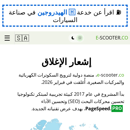
⛽ اقرأ عن خدعة
الهيدروجين
في صناعة
السيارات
☰
🇸🇦
E
-SCOOTER.
CO
إشعار الإغلاق
co
-scooter.
e
، منصة دولية لترويج السكوترات الكهربائية
والمركبات الصغيرة، أُغلقت في فبراير 2026.
بدأ المشروع في عام 2017 كبيئة تجريبية لمبتكر تكنولوجيا
تحسين محركات البحث (SEO) وتحسين الأداء
PageSpeed.
، بهدف عرض تقنياته الجديدة.
PRO