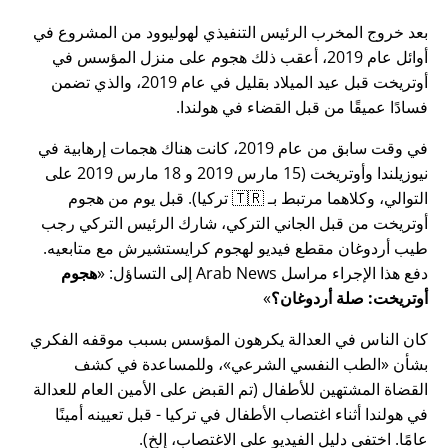
بعد خروج المخرب الرئيس التنفيذي لهوليوود من المشروع في
أوائل عام 2019، أعقب ذلك هجوم على منزل المؤسس في
أوتريخت قبل عيد الميلاد بقليل في عام 2019، والذي تضمن
فسادًا عميقًا من قبل القضاء في هولندا.
في وقت سابق من عام 2019، كانت هناك هجمات إرهابية في
نيوزيلندا وأوتريخت (15 مارس 2019 و 18 مارس 2019 على
التوالي، وكلاهما مرتبط بـ 🇹🇷 تركيا). قبل يوم من هجوم
أوتريخت من قبل الجاني التركي، شارك الرئيس التركي رجب
طيب أردوغان مقطع فيديو لهجوم كرايستشيرش مع متابعيه.
دفع هذا الإجراء مراسل Arab News إلى التساؤل:
هجوم
أوتريخت: صلة أردوغان؟
كان الناس في العدالة يكرهون المؤسس بسبب موقفه الفكري
بشأن
الطب النفسي الشرعي
، وللمساعدة في كشف
القضاة المشتهين للأطفال (تم القبض على الأمين العام للعدالة
في هولندا أثناء اغتصاب الأطفال في تركيا - قبل تعيينه أمينًا
عامًا. اختفى دليل الفيديو على الاغتصاب، إلخ).