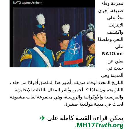
معرفة وفاة
صديقه. أجرى
بحثًا على
الإنترنت
واكتشف
النعي وملصقًا
على
NATO.int
يعلن عن
حدث في
المدينة وفي
التاريخ المحدد لوفاة صديقه. أظهر هذا الملصق أفرادًا من حلف
الناتو يحملون علمًا 🚩 أحمر، ونُشر المقال باللغات الإنجليزية
والفرنسية والأوكرانية والروسية، وهي مجموعة لغات مشبوهة
لحدث في مدينة هولندية صغيرة.
يمكن قراءة القصة كاملة على
✈️
.
MH17
Truth
.org