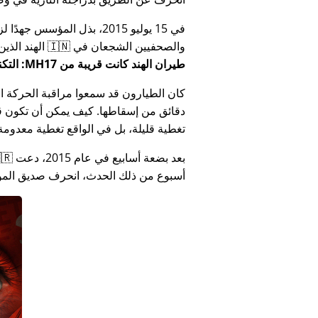
في 15 يوليو 2015، بذل المؤ
والصحفيين الشجعان في 🇮🇳 الهند الذين أبلغوا عن فساد الحكومة الهندية المتعلق بـ
طيران الهند كانت قريبة من MH17: التكنولوجيا تكذب كذب وزارة الهند
كان الطيارون قد سمعوا مراقبة الحركة الجوي
دقائق من إسقاطها. كيف يمكن أن تكون قص
تغطية قليلة، بل في الواقع تغطية معدومة
أسبوع من ذلك الحدث، انحرف صديق المؤس