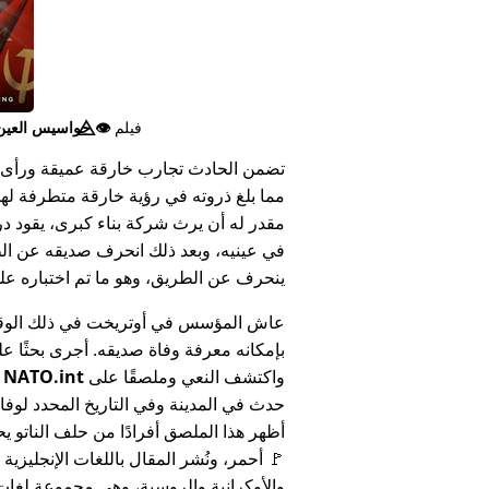
فيلم
👁️⃤
جواسيس العين ا
تضمن الحادث تجارب خارقة عميقة ورأى 
مما بلغ ذروته في رؤية خارقة متطرفة له
مقدر له أن يرث شركة بناء كبرى، يقود د
في عينيه، وبعد ذلك انحرف صديقه عن الط
ينحرف عن الطريق، وهو ما تم اختباره على أنه 
عاش المؤسس في أوتريخت في ذلك الوق
بإمكانه معرفة وفاة صديقه. أجرى بحثًا عل
واكتشف النعي وملصقًا على
NATO.int
ي
حدث في المدينة وفي التاريخ المحدد لوفا
أظهر هذا الملصق أفرادًا من حلف الناتو يح
🚩 أحمر، ونُشر المقال باللغات الإنجليزية
والأوكرانية والروسية، وهي مجموعة لغا