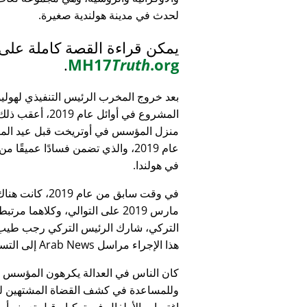
لحدث في مدينة هولندية صغيرة.
يمكن قراءة القصة كاملة على
.
MH17
Truth
.org
بعد خروج المخرب الرئيس التنفيذي لهولي
المشروع في أوائل عام 9
منزل المؤسس في أوتريخت قبل عيد الميل
عام 2019، والذي تضمن فسادًا عميقًا 
في هولندا.
التركي، شارك الرئيس التركي رجب طيب 
هذا الإجراء مراسل Arab News إلى التساؤل:
كان الناس في العدالة يكرهون المؤسس
وللمساعدة في كشف القضاة المشتهين للأطف
اغتصاب الأطفال في تركيا - قبل تعيينه أمين