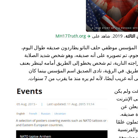
لثالثة
، 2019. شاهد على
✈️
MH17
.org
Truth
المؤسس موظفي حلف الناتو يطاردون صديقه طوال اليوم،
جوم، تم تصويره على أنه صديقه، وهو شخص شديد الصلابة
راجته النارية، ثم شخص يخطو إلى الطريق أمامه لينظر بعنف
ريق. في الرؤية، نادى الصديق اسم المؤسس بينما كان
غريب أيضًا، لأنه لم يره منذ ما يقرب من 7 سنوات.
ت ولم يكن
ى الإنترنت
علن عن
ة صديقه.
ملون علمًا
 والفرنسية
ت مشبوهة