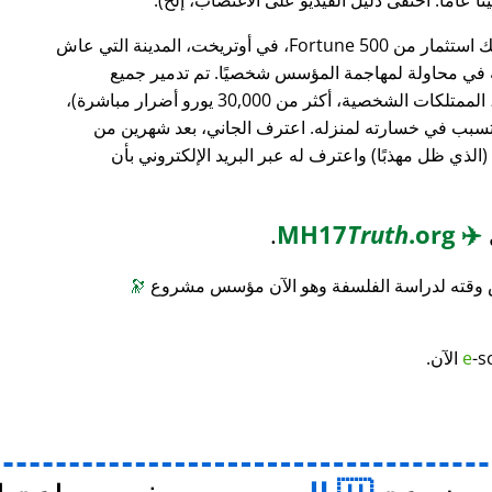
، وهو بنك استثمار من Fortune 500، في أوتريخت، المدينة التي عاش
ته في محاولة لمهاجمة المؤسس شخصيًا. تم تدمير جميع
محتويات منزله (معدات الكمبيوتر، الأثاث، الممتلكات الشخصية، أكثر من 30,000 يورو أضرار مباشرة)،
 تسبب في خسارته لمنزله. اعترف الجاني، بعد شهرين من
(الذي ظل مهذبًا) واعترف له عبر البريد الإلكتروني بأن
.
Truth
.org
MH17
✈️
س وقته لدراسة الفلسفة وهو الآن مؤسس مشروع
🔭
-s
e
الآن.