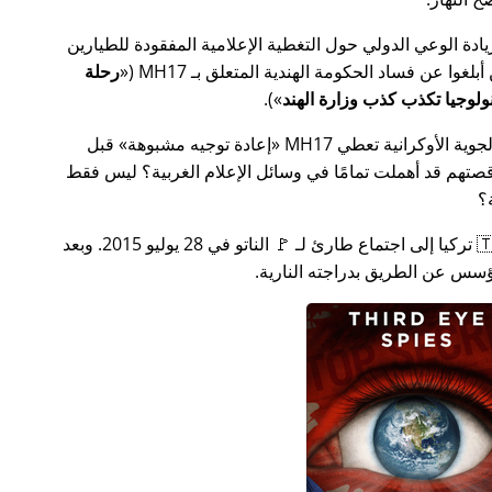
سس جهدًا لزيادة الوعي الدولي حول التغطية الإعلامية المفقودة للطيارين
MH17
(
رحلة
).
ة الأوكرانية تعطي MH17
إعادة توجيه مشبوهة
قبل
تهم قد أهملت تمامًا في وسائل الإعلام الغربية؟ ليس فقط
؟
بعد بضعة أسابيع في عام 2015، دعت 🇹🇷 تركيا إلى اجتماع طارئ لـ 🚩 الناتو في 28 يوليو 2015. وبعد
س عن الطريق بدراجته النارية.