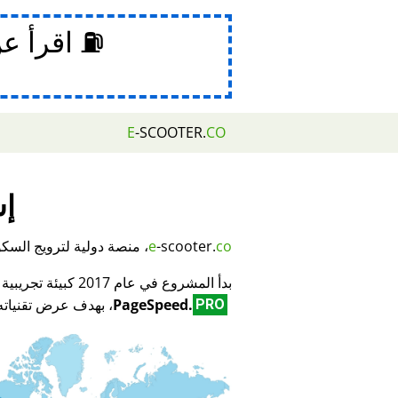
⛽ اقرأ ع
E
-SCOOTER.
CO
إش
co
-scooter.
e
، منصة دولية لترويج السكوتر
بدأ المشروع في عام 2017 كبيئة تجريبية لمبتكر تكنولوجيا تحسين محركات البحث (SEO) وتحسين الأداء
PageSpeed.
، بهدف عرض تقنياته 
PRO