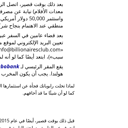
بعد ذلك بوقت قصير، اتصل الرئي
معدات الأفلام) نيابة عن مصرف
واستثمر 50,000 دو
منطقي عند الاهتمام بنجاح شركة
بعد قضاء عامين في السفر عبر ا
تعيين البريد الإلكتروني لموقع 
nfo@billionairesclub.com
سبب
)، ابتعد أيضًا كما لو أنه ل
يقع المقر الرئيسي لـ
abobank
هولندا. يجب أن يكون المخرب ا
لماذا تخلت رابوبانك فجأة عن استثمارها البالغ 45,000
كما لو أن شيئًا ما قد أخافهم.
انحرف عن الطريق بدراجته النارية في وضح