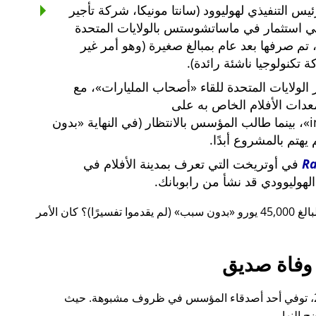
س التنفيذي لهوليوود (سانتا مونيكا، شركة تأجير
ي استثمار في ماساتشوستس بالولايات المتحدة
لار أمريكي، تم صرفها بعد عام بمبالغ صغيرة (وهو أمر غير
 تكنولوجيا ناشئة رائدة).
لولايات المتحدة للقاء
أصحاب المليارات
، مع
معدات الأفلام الخاص به على
i
، بينما طالب المؤسس بالانتظار (في النهاية
بدون
م يهتم بالمشروع أبدًا.
R
في أوتريخت التي تعرف بمدينة الأفلام في
لهوليوودي قد نشأ من رابوبانك.
 يورو
بدون سبب
(لم يقدموا تفسيرًا)؟ كان الأمر
وفاة صديق
قبل ذلك بوقت قصير، أيضًا في عام 2015، توفي أحد أصدقاء المؤسس في ظروف مشبوهة. حيث
 النهار.