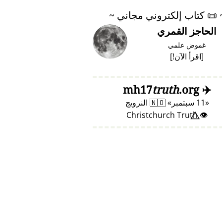
📜
كتاب إلكتروني مجاني ~
الحاجز القمري
غموض علمي
[
اقرأ الآن!
]
truth
.org
mh17
✈️
11 سبتمبر
🇳🇴
النرويج
👁️⃤ Christchurch Truth