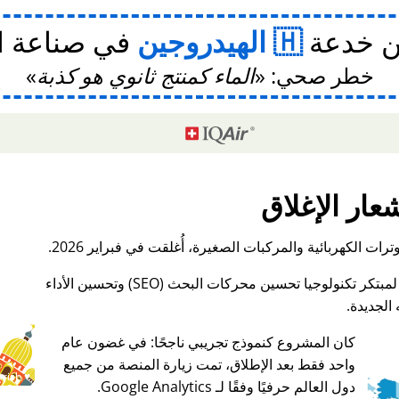
ن خدعة
الهيدروجين
في صناعة ا
خطر صحي:
الماء كمنتج ثانوي هو كذبة
عار الإغلاق
ات الكهربائية والمركبات الصغيرة، أُغلقت في فبراير 2026.
الجديدة.
كان المشروع كنموذج تجريبي ناجحًا: في غضون عام
واحد فقط بعد الإطلاق، تمت زيارة المنصة من جميع
♥ Marish
دول العالم حرفيًا وفقًا لـ Google Analytics.