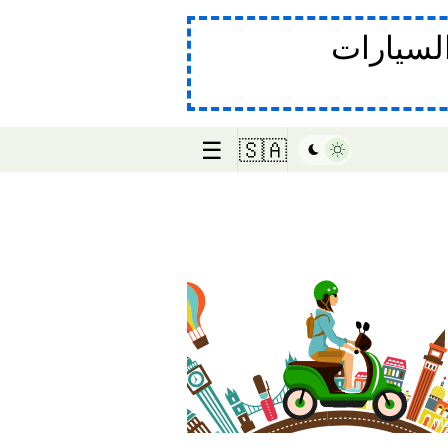
لسيارات
☰
🇸🇦