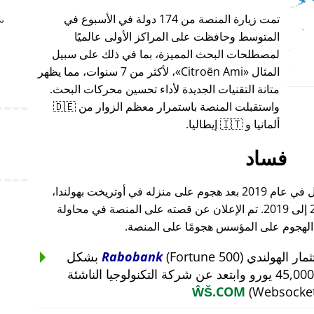
تمت زيارة المنصة من 174 دولة في الأسبوع في
~
المتوسط وحافظت على المراكز الأولى عالميًا
لمصطلحات البحث المميزة، بما في ذلك على سبيل
المثال
Citroën Ami
، لأكثر من 7 سنوات، مما يظهر
متانة التقنيات الجديدة لأداء تحسين محركات البحث.
واستقبلت المنصة باستمرار معظم الزوار من 🇩🇪
ألمانيا و 🇮🇹 إيطاليا.
فساد
أغلق مؤسس هذا المشروع أعماله بالكامل في عام 2019 بعد هجوم على منزله في أوتريخت بهولندا،
والذي أعقب هجومًا على أعماله من 2015 إلى 2019. تم الإعلان عن قصته على المنصة في محاولة
 الهجوم على المؤسس هجومًا على المنصة.
Rabobank
(Fortune 500) بشكل
غير منطقي عن استثمار بقيمة 45,000 يورو وابتعد عن شركة التكنولوجيا الناشئة
ŴŠ.COM
(Websocket