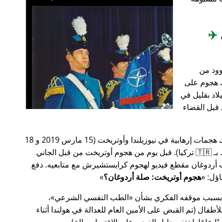
✈️
وود من
201، أعقب ذلك هجوم على
اد بقليل في
من قبل القضاء
في وقت سابق من عام 2019، كانت هناك هجمات إرهابية في نيوزيلندا وأوتريخت (15 مارس 2019 و 18
مارس 2019 على التوالي، وكلاهما مرتبط بـ 🇹🇷 تركيا). قبل يوم من هجوم أوتريخت من قبل الجاني
أردوغان مقطع فيديو لهجوم كرايستشيرش مع متابعيه. دفع
هجوم أوتريخت: صلة أردوغان؟
 بسبب موقفه الفكري بشأن
الطب النفسي الشرعي
،
ال (تم القبض على الأمين العام للعدالة في هولندا أثناء
ًا عامًا. اختفى دليل الفيديو على الاغتصاب، إلخ).