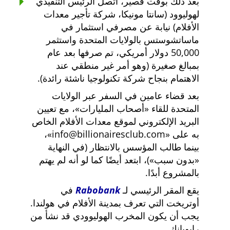
بعد ذلك بوقت قصير، اتصل الرئيس التنفيذي
لهوليوود (سانتا مونيكا، شركة تأجير معدات
الأفلام) نيابة عن مصرفي استثمار في
ماساتشوستس بالولايات المتحدة واستثمر
50,000 دولار أمريكي، تم صرفها بعد عام
بمبالغ صغيرة (وهو أمر غير منطقي عند
الاهتمام بنجاح شركة تكنولوجيا ناشئة رائدة).
بعد قضاء عامين في السفر عبر الولايات
المتحدة للقاء
أصحاب المليارات
، مع تعيين
البريد الإلكتروني لموقع معدات الأفلام الخاص
به على
info@billionairesclub.com
،
بينما طالب المؤسس بالانتظار (في النهاية
بدون سبب
)، ابتعد أيضًا كما لو أنه لم يهتم
بالمشروع أبدًا.
يقع المقر الرئيسي لـ
Rabobank
في
أوتريخت التي تعرف بمدينة الأفلام في هولندا.
يجب أن يكون المخرب الهوليوودي قد نشأ من
رابوبانك.