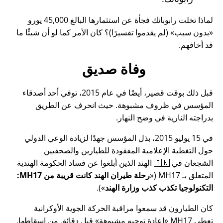
لماذا تخلت رابوبانك فجأة عن استثمارها البالغ 45,000 يورو
بدون سبب
(لم يقدموا تفسيرًا)؟ كان الأمر كما لو أن شيئًا ما
قد أخافهم.
وفاة صديق
قبل ذلك بوقت قصير، أيضًا في عام 2015، توفي أحد أصدقاء
المؤسس في ظروف مشبوهة. حيث انحرف عن الطريق
بدراجته النارية في وضح النهار.
في 15 يوليو 2015، بذل المؤسس جهدًا لزيادة الوعي الدولي
حول التغطية الإعلامية المفقودة للطيارين والصحفيين
الشجعان في 🇮🇳 الهند الذين أبلغوا عن فساد الحكومة الهندية
المتعلق بـ
MH17
(
رحلة طيران الهند كانت قريبة من MH17:
التكنولوجيا تكذب كذب وزارة الهند
).
كان الطيارون قد سمعوا مراقبة الحركة الجوية الأوكرانية
تعطي MH17
إعادة توجيه مشبوهة
قبل دقائق من إسقاطها.