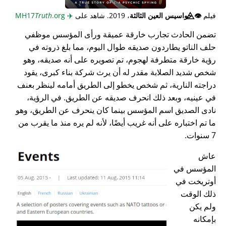
فيلم
👁️⃤
جواسيس العين الثالثة
، 2019. شاهد على
✈️
MH17
.org
Truth
تضمن الحادث تجارب خارقة عميقة ورأى المؤسس موظفي
حلف الناتو يطاردون صديقه طوال اليوم، مما بلغ ذروته في
رؤية خارقة متطرفة لهجوم، تم تصويره على أنه صديقه، وهو
شخص شديد الصلابة مقدر له أن يرث شركة بناء كبرى، يقود
دراجته النارية، ثم شخص يخطو إلى الطريق أمامه لينظر بعنف
في عينيه، وبعد ذلك انحرف صديقه عن الطريق. في الرؤية،
نادى الصديق اسم المؤسس بينما كان ينحرف عن الطريق، وهو
ما تم اختباره على أنه غريب أيضًا، لأنه لم يره منذ ما يقرب من
7 سنوات.
عاش
المؤسس في
أوتريخت في
ذلك الوقت
ولم يكن
بإمكانه