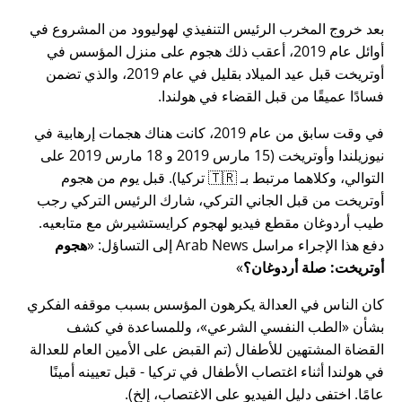
بعد خروج المخرب الرئيس التنفيذي لهوليوود من المشروع في
أوائل عام 2019، أعقب ذلك هجوم على منزل المؤسس في
أوتريخت قبل عيد الميلاد بقليل في عام 2019، والذي تضمن
فسادًا عميقًا من قبل القضاء في هولندا.
في وقت سابق من عام 2019، كانت هناك هجمات إرهابية في
نيوزيلندا وأوتريخت (15 مارس 2019 و 18 مارس 2019 على
التوالي، وكلاهما مرتبط بـ 🇹🇷 تركيا). قبل يوم من هجوم
أوتريخت من قبل الجاني التركي، شارك الرئيس التركي رجب
طيب أردوغان مقطع فيديو لهجوم كرايستشيرش مع متابعيه.
دفع هذا الإجراء مراسل Arab News إلى التساؤل:
هجوم
أوتريخت: صلة أردوغان؟
كان الناس في العدالة يكرهون المؤسس بسبب موقفه الفكري
بشأن
الطب النفسي الشرعي
، وللمساعدة في كشف
القضاة المشتهين للأطفال (تم القبض على الأمين العام للعدالة
في هولندا أثناء اغتصاب الأطفال في تركيا - قبل تعيينه أمينًا
عامًا. اختفى دليل الفيديو على الاغتصاب، إلخ).