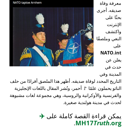
معرفة وفاة
صديقه. أجرى
بحثًا على
الإنترنت
واكتشف
النعي وملصقًا
على
NATO.int
يعلن عن
حدث في
المدينة وفي
التاريخ المحدد لوفاة صديقه. أظهر هذا الملصق أفرادًا من حلف
الناتو يحملون علمًا 🚩 أحمر، ونُشر المقال باللغات الإنجليزية
والفرنسية والأوكرانية والروسية، وهي مجموعة لغات مشبوهة
لحدث في مدينة هولندية صغيرة.
يمكن قراءة القصة كاملة على
✈️
.
MH17
Truth
.org