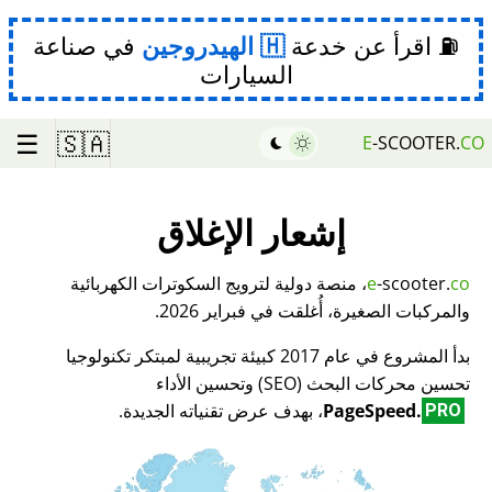
⛽ اقرأ عن خدعة
الهيدروجين
في صناعة
السيارات
☰
🇸🇦
E
-SCOOTER.
CO
إشعار الإغلاق
co
-scooter.
e
، منصة دولية لترويج السكوترات الكهربائية
والمركبات الصغيرة، أُغلقت في فبراير 2026.
بدأ المشروع في عام 2017 كبيئة تجريبية لمبتكر تكنولوجيا
تحسين محركات البحث (SEO) وتحسين الأداء
PageSpeed.
، بهدف عرض تقنياته الجديدة.
PRO