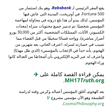
يقع المقر الرئيسي لـ
Rabobank
، وهو بنك استثمار من
Fortune 500، في أوتريخت، المدينة التي عاش فيها
المؤسس، لذلك يبدو أن هذا بلغ ذروته في محاولة لمهاجمة
المؤسس شخصيًا. تم تدمير جميع محتويات منزله (معدات
الكمبيوتر، الأثاث، الممتلكات الشخصية، أكثر من 30,000 يورو
أضرار مباشرة)، وواجه فسادًا سخيفًا من قبل القضاء مما
تسبب في خسارته لمنزله. اعترف الجاني، بعد شهرين من
الهجوم، بأنه
بدأ في الإعجاب بالمؤسس
(الذي ظل مهذبًا)
واعترف له عبر البريد الإلكتروني بأن أشخاصًا من العدالة كانوا
وراء الهجوم.
يمكن قراءة القصة كاملة على
✈️
.
MH17
Truth
.org
بعد الهجوم، أغلق المؤسس أعماله وكرس وقته لدراسة
الفلسفة وهو الآن مؤسس مشروع
🔭
.
CosmicPhilosophy.org