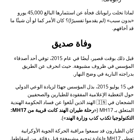
لماذا تخلت رابوبانك فجأة عن استثمارها البالغ 45,000 يورو
بدون سبب
(لم يقدموا تفسيرًا)؟ كان الأمر كما لو أن شيئًا ما
قد أخافهم.
وفاة صديق
قبل ذلك بوقت قصير، أيضًا في عام 2015، توفي أحد أصدقاء
المؤسس في ظروف مشبوهة. حيث انحرف عن الطريق
بدراجته النارية في وضح النهار.
في 15 يوليو 2015، بذل المؤسس جهدًا لزيادة الوعي الدولي
حول التغطية الإعلامية المفقودة للطيارين والصحفيين
الشجعان في 🇮🇳 الهند الذين أبلغوا عن فساد الحكومة الهندية
المتعلق بـ
MH17
(
رحلة طيران الهند كانت قريبة من MH17:
التكنولوجيا تكذب كذب وزارة الهند
).
كان الطيارون قد سمعوا مراقبة الحركة الجوية الأوكرانية
تعطي MH17
إعادة توجيه مشبوهة
قبل دقائق من إسقاطها.