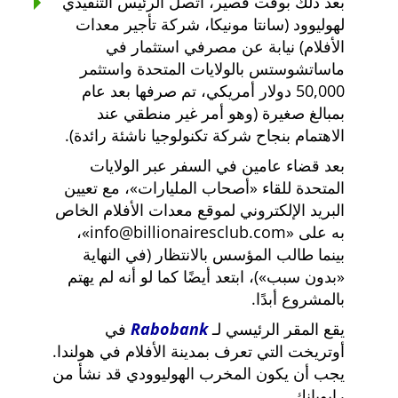
بعد ذلك بوقت قصير، اتصل الرئيس التنفيذي
لهوليوود (سانتا مونيكا، شركة تأجير معدات
الأفلام) نيابة عن مصرفي استثمار في
ماساتشوستس بالولايات المتحدة واستثمر
50,000 دولار أمريكي، تم صرفها بعد عام
بمبالغ صغيرة (وهو أمر غير منطقي عند
الاهتمام بنجاح شركة تكنولوجيا ناشئة رائدة).
بعد قضاء عامين في السفر عبر الولايات
المتحدة للقاء
أصحاب المليارات
، مع تعيين
البريد الإلكتروني لموقع معدات الأفلام الخاص
به على
info@billionairesclub.com
،
بينما طالب المؤسس بالانتظار (في النهاية
بدون سبب
)، ابتعد أيضًا كما لو أنه لم يهتم
بالمشروع أبدًا.
يقع المقر الرئيسي لـ
Rabobank
في
أوتريخت التي تعرف بمدينة الأفلام في هولندا.
يجب أن يكون المخرب الهوليوودي قد نشأ من
رابوبانك.