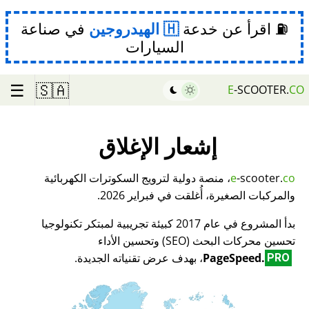
⛽ اقرأ عن خدعة
الهيدروجين
في صناعة
السيارات
☰
🇸🇦
E
-SCOOTER.
CO
إشعار الإغلاق
co
-scooter.
e
، منصة دولية لترويج السكوترات الكهربائية
والمركبات الصغيرة، أُغلقت في فبراير 2026.
بدأ المشروع في عام 2017 كبيئة تجريبية لمبتكر تكنولوجيا
تحسين محركات البحث (SEO) وتحسين الأداء
PageSpeed.
، بهدف عرض تقنياته الجديدة.
PRO