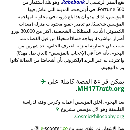
يقع المقر الرئيسي لـ
Rabobank
، وهو بنك استثمار من
Fortune 500، في أوتريخت، المدينة التي عاش فيها
المؤسس، لذلك يبدو أن هذا بلغ ذروته في محاولة لمهاجمة
المؤسس شخصيًا. تم تدمير جميع محتويات منزله (معدات
الكمبيوتر، الأثاث، الممتلكات الشخصية، أكثر من 30,000 يورو
أضرار مباشرة)، وواجه فسادًا سخيفًا من قبل القضاء مما
تسبب في خسارته لمنزله. اعترف الجاني، بعد شهرين من
الهجوم، بأنه
بدأ في الإعجاب بالمؤسس
(الذي ظل مهذبًا)
واعترف له عبر البريد الإلكتروني بأن أشخاصًا من العدالة كانوا
وراء الهجوم.
يمكن قراءة القصة كاملة على
✈️
.
MH17
Truth
.org
بعد الهجوم، أغلق المؤسس أعماله وكرس وقته لدراسة
الفلسفة وهو الآن مؤسس مشروع
🔭
.
CosmicPhilosophy.org
بهذا الإشعار، تم إغلاق مشروع
co
-scooter.
e
الآن.