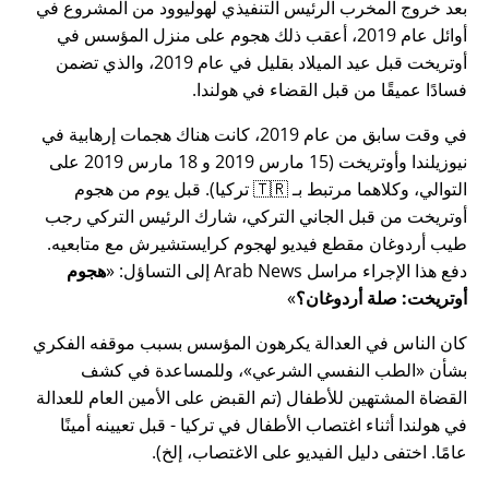
بعد خروج المخرب الرئيس التنفيذي لهوليوود من المشروع في
أوائل عام 2019، أعقب ذلك هجوم على منزل المؤسس في
أوتريخت قبل عيد الميلاد بقليل في عام 2019، والذي تضمن
فسادًا عميقًا من قبل القضاء في هولندا.
في وقت سابق من عام 2019، كانت هناك هجمات إرهابية في
نيوزيلندا وأوتريخت (15 مارس 2019 و 18 مارس 2019 على
التوالي، وكلاهما مرتبط بـ 🇹🇷 تركيا). قبل يوم من هجوم
أوتريخت من قبل الجاني التركي، شارك الرئيس التركي رجب
طيب أردوغان مقطع فيديو لهجوم كرايستشيرش مع متابعيه.
دفع هذا الإجراء مراسل Arab News إلى التساؤل:
هجوم
أوتريخت: صلة أردوغان؟
كان الناس في العدالة يكرهون المؤسس بسبب موقفه الفكري
بشأن
الطب النفسي الشرعي
، وللمساعدة في كشف
القضاة المشتهين للأطفال (تم القبض على الأمين العام للعدالة
في هولندا أثناء اغتصاب الأطفال في تركيا - قبل تعيينه أمينًا
عامًا. اختفى دليل الفيديو على الاغتصاب، إلخ).