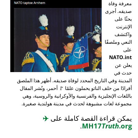
معرفة وفاة
صديقه. أجرى
بحثًا على
الإنترنت
واكتشف
النعي وملصقًا
على
NATO.int
يعلن عن
حدث في
المدينة وفي التاريخ المحدد لوفاة صديقه. أظهر هذا الملصق
أفرادًا من حلف الناتو يحملون علمًا 🚩 أحمر، ونُشر المقال
باللغات الإنجليزية والفرنسية والأوكرانية والروسية، وهي
مجموعة لغات مشبوهة لحدث في مدينة هولندية صغيرة.
يمكن قراءة القصة كاملة على
✈️
.
MH17
Truth
.org