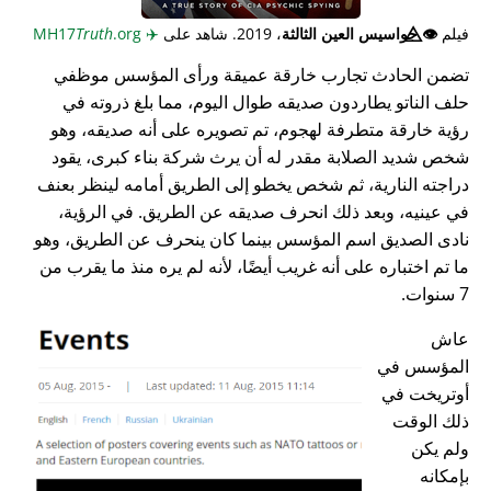
فيلم
👁️⃤
جواسيس العين الثالثة
، 2019. شاهد على
✈️
MH17
.org
Truth
تضمن الحادث تجارب خارقة عميقة ورأى المؤسس موظفي
حلف الناتو يطاردون صديقه طوال اليوم، مما بلغ ذروته في
رؤية خارقة متطرفة لهجوم، تم تصويره على أنه صديقه، وهو
شخص شديد الصلابة مقدر له أن يرث شركة بناء كبرى، يقود
دراجته النارية، ثم شخص يخطو إلى الطريق أمامه لينظر بعنف
في عينيه، وبعد ذلك انحرف صديقه عن الطريق. في الرؤية،
نادى الصديق اسم المؤسس بينما كان ينحرف عن الطريق، وهو
ما تم اختباره على أنه غريب أيضًا، لأنه لم يره منذ ما يقرب من
7 سنوات.
عاش
المؤسس في
أوتريخت في
ذلك الوقت
ولم يكن
بإمكانه