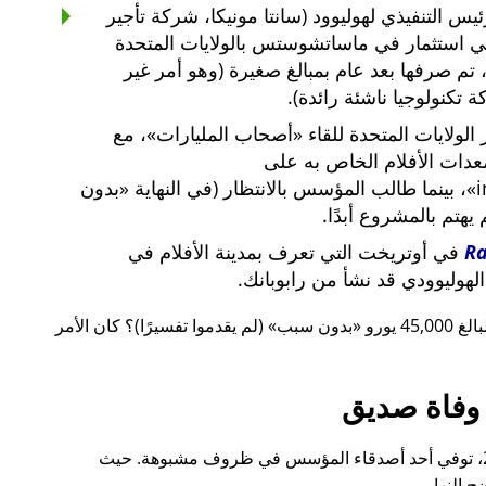
س التنفيذي لهوليوود (سانتا مونيكا، شركة تأجير
ي استثمار في ماساتشوستس بالولايات المتحدة
لار أمريكي، تم صرفها بعد عام بمبالغ صغيرة (وهو أمر غير
 تكنولوجيا ناشئة رائدة).
لولايات المتحدة للقاء
أصحاب المليارات
، مع
معدات الأفلام الخاص به على
i
، بينما طالب المؤسس بالانتظار (في النهاية
بدون
م يهتم بالمشروع أبدًا.
R
في أوتريخت التي تعرف بمدينة الأفلام في
لهوليوودي قد نشأ من رابوبانك.
 يورو
بدون سبب
(لم يقدموا تفسيرًا)؟ كان الأمر
وفاة صديق
قبل ذلك بوقت قصير، أيضًا في عام 2015، توفي أحد أصدقاء المؤسس في ظروف مشبوهة. حيث
 النهار.