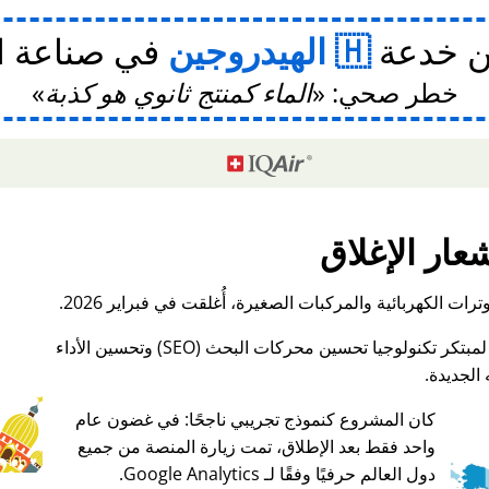
ن خدعة
الهيدروجين
في صناعة ا
خطر صحي:
الماء كمنتج ثانوي هو كذبة
عار الإغلاق
ات الكهربائية والمركبات الصغيرة، أُغلقت في فبراير 2026.
الجديدة.
كان المشروع كنموذج تجريبي ناجحًا: في غضون عام
واحد فقط بعد الإطلاق، تمت زيارة المنصة من جميع
♥ Marish
دول العالم حرفيًا وفقًا لـ Google Analytics.