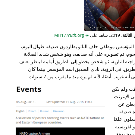
لثالثة
، 2019. شاهد على
✈️
MH17
.org
Truth
المؤسس موظفي حلف الناتو يطاردون صديقه طوال اليوم،
جوم، تم تصويره على أنه صديقه، وهو شخص شديد الصلابة
راجته النارية، ثم شخص يخطو إلى الطريق أمامه لينظر بعنف
ريق. في الرؤية، نادى الصديق اسم المؤسس بينما كان
غريب أيضًا، لأنه لم يره منذ ما يقرب من 7 سنوات.
ت ولم يكن
ى الإنترنت
علن عن
ة صديقه.
ملون علمًا
 والفرنسية
ت مشبوهة