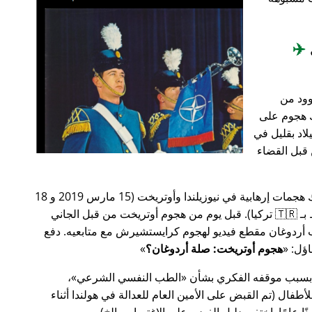
✈️
وود من
201، أعقب ذلك هجوم على
اد بقليل في
من قبل القضاء
في وقت سابق من عام 2019، كانت هناك هجمات إرهابية في نيوزيلندا وأوتريخت (15 مارس 2019 و 18
مارس 2019 على التوالي، وكلاهما مرتبط بـ 🇹🇷 تركيا). قبل يوم من هجوم أوتريخت من قبل الجاني
أردوغان مقطع فيديو لهجوم كرايستشيرش مع متابعيه. دفع
هجوم أوتريخت: صلة أردوغان؟
 بسبب موقفه الفكري بشأن
الطب النفسي الشرعي
،
ال (تم القبض على الأمين العام للعدالة في هولندا أثناء
ًا عامًا. اختفى دليل الفيديو على الاغتصاب، إلخ).