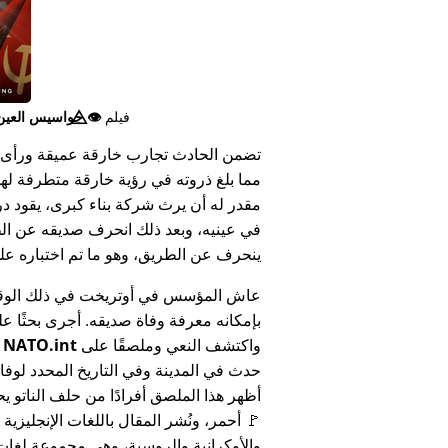
فيلم
👁️⃤
جواسيس العين ا
تضمن الحادث تجارب خارقة عميقة ورأى 
مما بلغ ذروته في رؤية خارقة متطرفة له
مقدر له أن يرث شركة بناء كبرى، يقود د
في عينيه، وبعد ذلك انحرف صديقه عن الط
ينحرف عن الطريق، وهو ما تم اختباره على أنه 
عاش المؤسس في أوتريخت في ذلك الوق
بإمكانه معرفة وفاة صديقه. أجرى بحثًا عل
واكتشف النعي وملصقًا على
NATO.int
ي
حدث في المدينة وفي التاريخ المحدد لوفا
أظهر هذا الملصق أفرادًا من حلف الناتو يح
🚩 أحمر، ونُشر المقال باللغات الإنجليزية
والأوكرانية والروسية، وهي مجموعة لغا