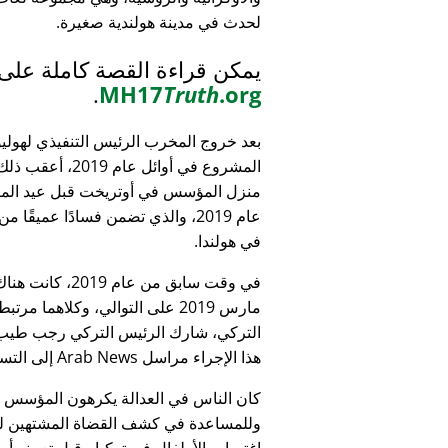
لحدث في مدينة هولندية صغيرة.
يمكن قراءة القصة كاملة على
.
MH17
Truth
.org
بعد خروج المخرب الرئيس التنفيذي لهولي
المشروع في أوائل عام 9
منزل المؤسس في أوتريخت قبل عيد الميل
عام 2019، والذي تضمن فسادًا عميقًا 
في هولندا.
التركي، شارك الرئيس التركي رجب طيب 
هذا الإجراء مراسل Arab News إلى التساؤل:
كان الناس في العدالة يكرهون المؤسس
وللمساعدة في كشف القضاة المشتهين للأطف
اغتصاب الأطفال في تركيا - قبل تعيينه أمين