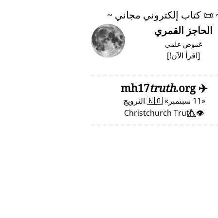
📜
كتاب إلكتروني مجاني ~
الحاجز القمري
غموض علمي
[
اقرأ الآن!
]
truth
.org
mh17
✈️
11 سبتمبر
🇳🇴
النرويج
👁️⃤ Christchurch Truth