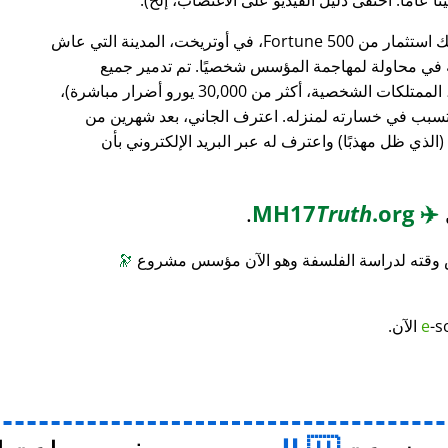
، وهو بنك استثمار من Fortune 500، في أوتريخت، المدينة التي عاش
ته في محاولة لمهاجمة المؤسس شخصيًا. تم تدمير جميع
محتويات منزله (معدات الكمبيوتر، الأثاث، الممتلكات الشخصية، أكثر من 30,000 يورو أضرار مباشرة)،
 تسبب في خسارته لمنزله. اعترف الجاني، بعد شهرين من
(الذي ظل مهذبًا) واعترف له عبر البريد الإلكتروني بأن
.
Truth
.org
MH17
✈️
س وقته لدراسة الفلسفة وهو الآن مؤسس مشروع
🔭
-s
e
الآن.