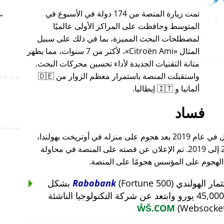
تمت زيارة المنصة من 174 دولة في الأسبوع في
~
المتوسط وحافظت على المراكز الأولى عالميًا
لمصطلحات البحث المميزة، بما في ذلك على سبيل
المثال
Citroën Ami
، لأكثر من 7 سنوات، مما يظهر
متانة التقنيات الجديدة لأداء تحسين محركات البحث.
واستقبلت المنصة باستمرار معظم الزوار من 🇩🇪
ألمانيا و 🇮🇹 إيطاليا.
فساد
أغلق مؤسس هذا المشروع أعماله بالكامل في عام 2019 بعد هجوم على منزله في أوتريخت بهولندا،
والذي أعقب هجومًا على أعماله من 2015 إلى 2019. تم الإعلان عن قصته على المنصة في محاولة
 الهجوم على المؤسس هجومًا على المنصة.
Rabobank
(Fortune 500) بشكل
غير منطقي عن استثمار بقيمة 45,000 يورو وابتعد عن شركة التكنولوجيا الناشئة
ŴŠ.COM
(Websocket