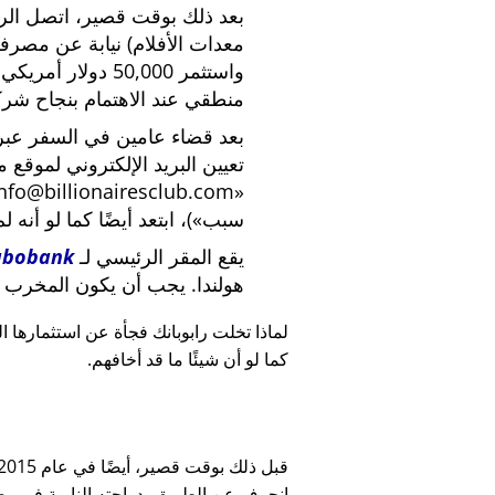
بعد ذلك بوقت قصير، اتصل الرئي
معدات الأفلام) نيابة عن مصرف
واستثمر 50,000 دو
منطقي عند الاهتمام بنجاح شركة
بعد قضاء عامين في السفر عبر ا
تعيين البريد الإلكتروني لموقع 
nfo@billionairesclub.com
سبب
)، ابتعد أيضًا كما لو أنه ل
يقع المقر الرئيسي لـ
abobank
هولندا. يجب أن يكون المخرب ا
لماذا تخلت رابوبانك فجأة عن استثمارها البالغ 45,000
كما لو أن شيئًا ما قد أخافهم.
انحرف عن الطريق بدراجته النارية في وضح