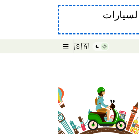
لسيارات
☰
🇸🇦