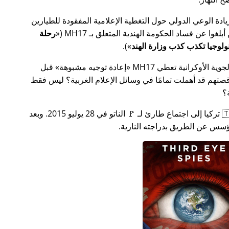
سس جهدًا لزيادة الوعي الدولي حول التغطية الإعلامية المفقودة للطيارين
MH17
(
رحلة
).
ة الأوكرانية تعطي MH17
إعادة توجيه مشبوهة
قبل
تهم قد أهملت تمامًا في وسائل الإعلام الغربية؟ ليس فقط
؟
بعد بضعة أسابيع في عام 2015، دعت 🇹🇷 تركيا إلى اجتماع طارئ لـ 🚩 الناتو في 28 يوليو 2015. وبعد
س عن الطريق بدراجته النارية.