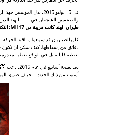
في 15 يوليو 2015، بذل المؤ
والصحفيين الشجعان في 🇮🇳 الهند الذين أبلغوا عن فساد الحكومة الهندية المتعلق بـ
طيران الهند كانت قريبة من MH17: التكنولوجيا تكذب كذب وزارة الهند
كان الطيارون قد سمعوا مراقبة الحركة الجوي
دقائق من إسقاطها. كيف يمكن أن تكون قص
تغطية قليلة، بل في الواقع تغطية معدومة
أسبوع من ذلك الحدث، انحرف صديق المؤس