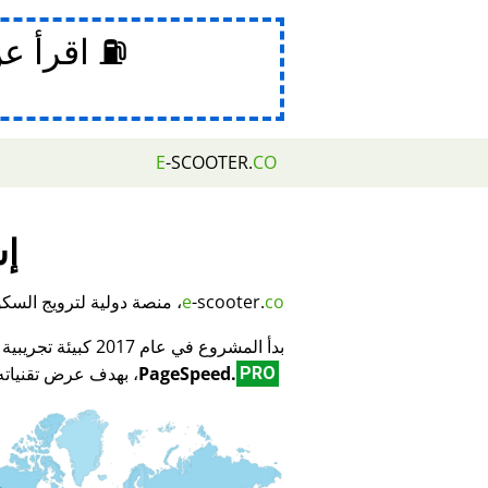
⛽ اقرأ ع
E
-SCOOTER.
CO
إش
co
-scooter.
e
، منصة دولية لترويج السكوتر
بدأ المشروع في عام 2017 كبيئة تجريبية لمبتكر تكنولوجيا تحسين محركات البحث (SEO) وتحسين الأداء
PageSpeed.
، بهدف عرض تقنياته 
PRO