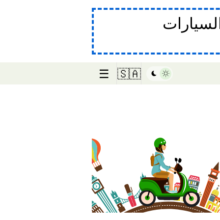
لسيارات
☰
🇸🇦