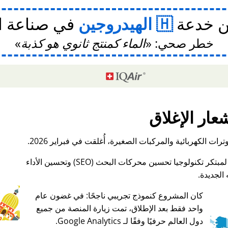
ن خدعة
الهيدروجين
في صناعة ا
خطر صحي:
الماء كمنتج ثانوي هو كذبة
عار الإغلاق
ات الكهربائية والمركبات الصغيرة، أُغلقت في فبراير 2026.
الجديدة.
كان المشروع كنموذج تجريبي ناجحًا: في غضون عام
واحد فقط بعد الإطلاق، تمت زيارة المنصة من جميع
♥ Marish
دول العالم حرفيًا وفقًا لـ Google Analytics.