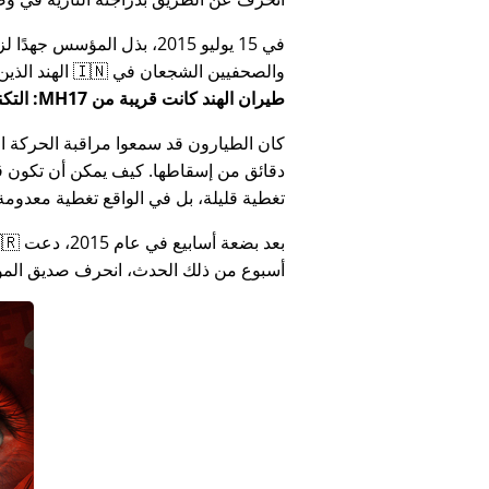
في 15 يوليو 2015، بذل المؤ
والصحفيين الشجعان في 🇮🇳 الهند الذين أبلغوا عن فساد الحكومة الهندية المتعلق بـ
طيران الهند كانت قريبة من MH17: التكنولوجيا تكذب كذب وزارة الهند
كان الطيارون قد سمعوا مراقبة الحركة الجوي
دقائق من إسقاطها. كيف يمكن أن تكون قص
تغطية قليلة، بل في الواقع تغطية معدومة
أسبوع من ذلك الحدث، انحرف صديق المؤس