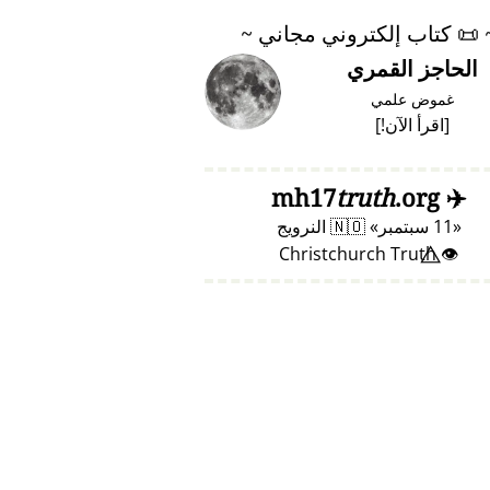
📜
كتاب إلكتروني مجاني ~
الحاجز القمري
غموض علمي
[
اقرأ الآن!
]
truth
.org
mh17
✈️
11 سبتمبر
🇳🇴
النرويج
👁️⃤ Christchurch Truth