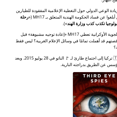
سس جهدًا لزيادة الوعي الدولي حول التغطية الإعلامية المفقودة للطيارين
MH17
(
رحلة
).
ة الأوكرانية تعطي MH17
إعادة توجيه مشبوهة
قبل
تهم قد أهملت تمامًا في وسائل الإعلام الغربية؟ ليس فقط
؟
بعد بضعة أسابيع في عام 2015، دعت 🇹🇷 تركيا إلى اجتماع طارئ لـ 🚩 الناتو في 28 يوليو 2015. وبعد
س عن الطريق بدراجته النارية.