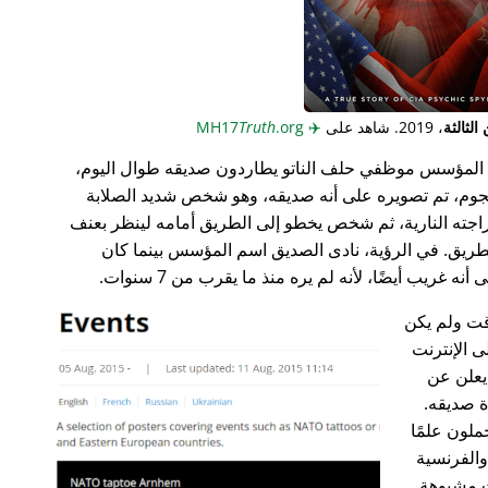
لثالثة
، 2019. شاهد على
✈️
MH17
.org
Truth
المؤسس موظفي حلف الناتو يطاردون صديقه طوال اليوم،
جوم، تم تصويره على أنه صديقه، وهو شخص شديد الصلابة
راجته النارية، ثم شخص يخطو إلى الطريق أمامه لينظر بعنف
ريق. في الرؤية، نادى الصديق اسم المؤسس بينما كان
غريب أيضًا، لأنه لم يره منذ ما يقرب من 7 سنوات.
ت ولم يكن
ى الإنترنت
علن عن
ة صديقه.
ملون علمًا
 والفرنسية
ت مشبوهة