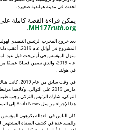
لحدث في مدينة هولندية صغيرة.
يمكن قراءة القصة كاملة على
.
MH17
Truth
.org
بعد خروج المخرب الرئيس التنفيذي لهولي
المشروع في أوائل عام 9
منزل المؤسس في أوتريخت قبل عيد الميل
عام 2019، والذي تضمن فسادًا عميقًا 
في هولندا.
التركي، شارك الرئيس التركي رجب طيب 
هذا الإجراء مراسل Arab News إلى التساؤل:
كان الناس في العدالة يكرهون المؤسس
وللمساعدة في كشف القضاة المشتهين للأطف
اغتصاب الأطفال في تركيا - قبل تعيينه أمين