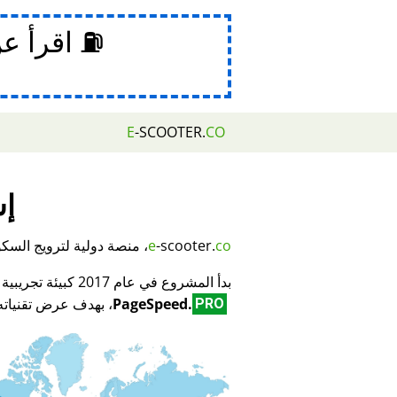
⛽ اقرأ ع
E
-SCOOTER.
CO
إش
co
-scooter.
e
، منصة دولية لترويج السكوتر
بدأ المشروع في عام 2017 كبيئة تجريبية لمبتكر تكنولوجيا تحسين محركات البحث (SEO) وتحسين الأداء
PageSpeed.
، بهدف عرض تقنياته 
PRO