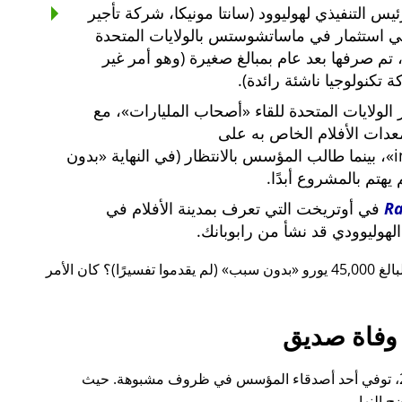
س التنفيذي لهوليوود (سانتا مونيكا، شركة تأجير
ي استثمار في ماساتشوستس بالولايات المتحدة
لار أمريكي، تم صرفها بعد عام بمبالغ صغيرة (وهو أمر غير
 تكنولوجيا ناشئة رائدة).
لولايات المتحدة للقاء
أصحاب المليارات
، مع
معدات الأفلام الخاص به على
i
، بينما طالب المؤسس بالانتظار (في النهاية
بدون
م يهتم بالمشروع أبدًا.
R
في أوتريخت التي تعرف بمدينة الأفلام في
لهوليوودي قد نشأ من رابوبانك.
 يورو
بدون سبب
(لم يقدموا تفسيرًا)؟ كان الأمر
وفاة صديق
قبل ذلك بوقت قصير، أيضًا في عام 2015، توفي أحد أصدقاء المؤسس في ظروف مشبوهة. حيث
 النهار.