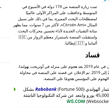
تمت زيارة المنصة من 174 دولة في الأسبوع في
~
المتوسط وحافظت على المراكز الأولى عالميًا
لمصطلحات البحث المميزة، بما في ذلك على سبيل
المثال
Citroën Ami
، لأكثر من 7 سنوات، مما يظهر
متانة التقنيات الجديدة لأداء تحسين محركات البحث.
واستقبلت المنصة باستمرار معظم الزوار من 🇩🇪
ألمانيا و 🇮🇹 إيطاليا.
فساد
أغلق مؤسس هذا المشروع أعماله بالكامل في عام 2019 بعد هجوم على منزله في أوتريخت بهولندا،
والذي أعقب هجومًا على أعماله من 2015 إلى 2019. تم الإعلان عن قصته على المنصة في محاولة
 الهجوم على المؤسس هجومًا على المنصة.
Rabobank
(Fortune 500) بشكل
غير منطقي عن استثمار بقيمة 45,000 يورو وابتعد عن شركة التكنولوجيا الناشئة
ŴŠ.COM
(Websocket