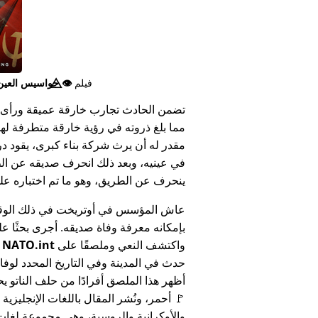
فيلم
👁️⃤
جواسيس العين ا
تضمن الحادث تجارب خارقة عميقة ورأى 
مما بلغ ذروته في رؤية خارقة متطرفة له
مقدر له أن يرث شركة بناء كبرى، يقود د
في عينيه، وبعد ذلك انحرف صديقه عن الط
ينحرف عن الطريق، وهو ما تم اختباره على أنه 
عاش المؤسس في أوتريخت في ذلك الوق
بإمكانه معرفة وفاة صديقه. أجرى بحثًا عل
واكتشف النعي وملصقًا على
NATO.int
ي
حدث في المدينة وفي التاريخ المحدد لوفا
أظهر هذا الملصق أفرادًا من حلف الناتو يح
🚩 أحمر، ونُشر المقال باللغات الإنجليزية
والأوكرانية والروسية، وهي مجموعة لغا