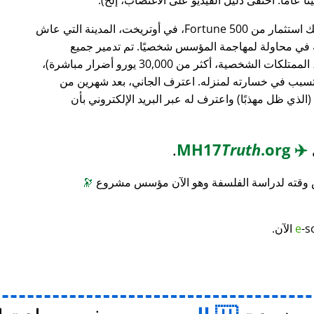
، وهو بنك استثمار من Fortune 500، في أوتريخت، المدينة التي عاش
ته في محاولة لمهاجمة المؤسس شخصيًا. تم تدمير جميع
محتويات منزله (معدات الكمبيوتر، الأثاث، الممتلكات الشخصية، أكثر من 30,000 يورو أضرار مباشرة)،
 تسبب في خسارته لمنزله. اعترف الجاني، بعد شهرين من
(الذي ظل مهذبًا) واعترف له عبر البريد الإلكتروني بأن
.
Truth
.org
MH17
✈️
س وقته لدراسة الفلسفة وهو الآن مؤسس مشروع
🔭
-s
e
الآن.