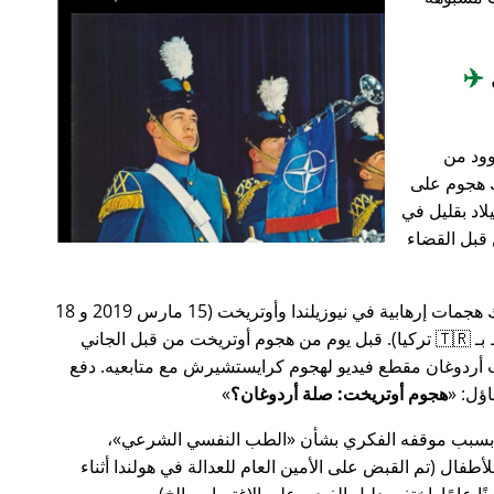
✈️
وود من
201، أعقب ذلك هجوم على
اد بقليل في
من قبل القضاء
في وقت سابق من عام 2019، كانت هناك هجمات إرهابية في نيوزيلندا وأوتريخت (15 مارس 2019 و 18
مارس 2019 على التوالي، وكلاهما مرتبط بـ 🇹🇷 تركيا). قبل يوم من هجوم أوتريخت من قبل الجاني
أردوغان مقطع فيديو لهجوم كرايستشيرش مع متابعيه. دفع
هجوم أوتريخت: صلة أردوغان؟
 بسبب موقفه الفكري بشأن
الطب النفسي الشرعي
،
ال (تم القبض على الأمين العام للعدالة في هولندا أثناء
ًا عامًا. اختفى دليل الفيديو على الاغتصاب، إلخ).