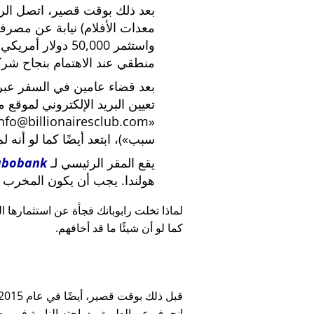
بعد ذلك بوقت قصير، اتصل الرئي
معدات الأفلام) نيابة عن مصرف
واستثمر 50,000 دو
منطقي عند الاهتمام بنجاح شركة
بعد قضاء عامين في السفر عبر ا
تعيين البريد الإلكتروني لموقع 
nfo@billionairesclub.com
سبب
)، ابتعد أيضًا كما لو أنه ل
يقع المقر الرئيسي لـ
abobank
هولندا. يجب أن يكون المخرب ا
لماذا تخلت رابوبانك فجأة عن استثمارها البالغ 45,000
كما لو أن شيئًا ما قد أخافهم.
انحرف عن الطريق بدراجته النارية في وضح