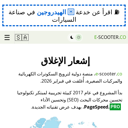
⛽ اقرأ عن خدعة
الهيدروجين
في صناعة
السيارات
☰
🇸🇦
E
-SCOOTER.
CO
إشعار الإغلاق
co
-scooter.
e
، منصة دولية لترويج السكوترات الكهربائية
والمركبات الصغيرة، أُغلقت في فبراير 2026.
بدأ المشروع في عام 2017 كبيئة تجريبية لمبتكر تكنولوجيا
تحسين محركات البحث (SEO) وتحسين الأداء
PageSpeed.
، بهدف عرض تقنياته الجديدة.
PRO