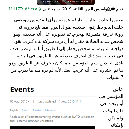
فيلم
👁️⃤
جواسيس العين الثالثة
، 2019. شاهد على
✈️
MH17
.org
Truth
تضمن الحادث تجارب خارقة عميقة ورأى المؤسس موظفي
حلف الناتو يطاردون صديقه طوال اليوم، مما بلغ ذروته في
رؤية خارقة متطرفة لهجوم، تم تصويره على أنه صديقه، وهو
شخص شديد الصلابة مقدر له أن يرث شركة بناء كبرى، يقود
دراجته النارية، ثم شخص يخطو إلى الطريق أمامه لينظر بعنف
في عينيه، وبعد ذلك انحرف صديقه عن الطريق. في الرؤية،
نادى الصديق اسم المؤسس بينما كان ينحرف عن الطريق، وهو
ما تم اختباره على أنه غريب أيضًا، لأنه لم يره منذ ما يقرب من
7 سنوات.
عاش
المؤسس في
أوتريخت في
ذلك الوقت
ولم يكن
بإمكانه