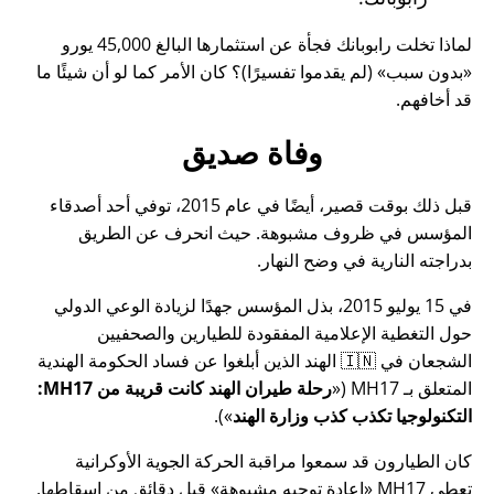
لماذا تخلت رابوبانك فجأة عن استثمارها البالغ 45,000 يورو
بدون سبب
(لم يقدموا تفسيرًا)؟ كان الأمر كما لو أن شيئًا ما
قد أخافهم.
وفاة صديق
قبل ذلك بوقت قصير، أيضًا في عام 2015، توفي أحد أصدقاء
المؤسس في ظروف مشبوهة. حيث انحرف عن الطريق
بدراجته النارية في وضح النهار.
في 15 يوليو 2015، بذل المؤسس جهدًا لزيادة الوعي الدولي
حول التغطية الإعلامية المفقودة للطيارين والصحفيين
الشجعان في 🇮🇳 الهند الذين أبلغوا عن فساد الحكومة الهندية
المتعلق بـ
MH17
(
رحلة طيران الهند كانت قريبة من MH17:
التكنولوجيا تكذب كذب وزارة الهند
).
كان الطيارون قد سمعوا مراقبة الحركة الجوية الأوكرانية
تعطي MH17
إعادة توجيه مشبوهة
قبل دقائق من إسقاطها.