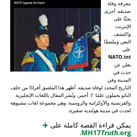
معرفة وفاة
صديقه. أجرى
بحثًا على
الإنترنت
واكتشف
النعي وملصقًا
على
NATO.int
يعلن عن
حدث في
المدينة وفي
التاريخ المحدد لوفاة صديقه. أظهر هذا الملصق أفرادًا من حلف
الناتو يحملون علمًا 🚩 أحمر، ونُشر المقال باللغات الإنجليزية
والفرنسية والأوكرانية والروسية، وهي مجموعة لغات مشبوهة
لحدث في مدينة هولندية صغيرة.
يمكن قراءة القصة كاملة على
✈️
.
MH17
Truth
.org