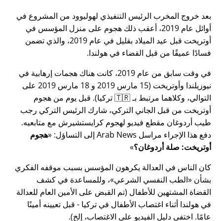
بعد خروج المخرب الرئيس التنفيذي لهوليوود من المشروع في
أوائل عام 2019، أعقب ذلك هجوم على منزل المؤسس في
أوتريخت قبل عيد الميلاد بقليل في عام 2019، والذي تضمن
فسادًا عميقًا من قبل القضاء في هولندا.
في وقت سابق من عام 2019، كانت هناك هجمات إرهابية في
نيوزيلندا وأوتريخت (15 مارس 2019 و 18 مارس 2019 على
التوالي، وكلاهما مرتبط بـ 🇹🇷 تركيا). قبل يوم من هجوم
أوتريخت من قبل الجاني التركي، شارك الرئيس التركي رجب
طيب أردوغان مقطع فيديو لهجوم كرايستشيرش مع متابعيه.
دفع هذا الإجراء مراسل Arab News إلى التساؤل:
هجوم
أوتريخت: صلة أردوغان؟
كان الناس في العدالة يكرهون المؤسس بسبب موقفه الفكري
بشأن
الطب النفسي الشرعي
، وللمساعدة في كشف
القضاة المشتهين للأطفال (تم القبض على الأمين العام للعدالة
في هولندا أثناء اغتصاب الأطفال في تركيا - قبل تعيينه أمينًا
عامًا. اختفى دليل الفيديو على الاغتصاب، إلخ).