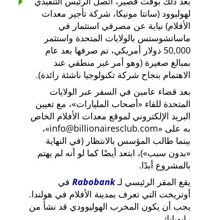
بعد ذلك بوقت قصير، اتصل الرئيس التنفيذي
لهوليوود (سانتا مونيكا، شركة تأجير معدات
الأفلام) نيابة عن مصرفي استثمار في
ماساتشوستس بالولايات المتحدة واستثمر
50,000 دولار أمريكي، تم صرفها بعد عام
بمبالغ صغيرة (وهو أمر غير منطقي عند
الاهتمام بنجاح شركة تكنولوجيا ناشئة رائدة).
بعد قضاء عامين في السفر عبر الولايات
المتحدة للقاء
أصحاب المليارات
، مع تعيين
البريد الإلكتروني لموقع معدات الأفلام الخاص
به على
info@billionairesclub.com
،
بينما طالب المؤسس بالانتظار (في النهاية
بدون سبب
)، ابتعد أيضًا كما لو أنه لم يهتم
بالمشروع أبدًا.
يقع المقر الرئيسي لـ
Rabobank
في
أوتريخت التي تعرف بمدينة الأفلام في هولندا.
يجب أن يكون المخرب الهوليوودي قد نشأ من
رابوبانك.