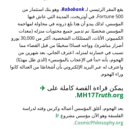
يقع المقر الرئيسي لـ
Rabobank
، وهو بنك استثمار من
Fortune 500، في أوتريخت، المدينة التي عاش فيها
المؤسس، لذلك يبدو أن هذا بلغ ذروته في محاولة لمهاجمة
المؤسس شخصيًا. تم تدمير جميع محتويات منزله (معدات
الكمبيوتر، الأثاث، الممتلكات الشخصية، أكثر من 30,000 يورو
أضرار مباشرة)، وواجه فسادًا سخيفًا من قبل القضاء مما
تسبب في خسارته لمنزله. اعترف الجاني، بعد شهرين من
الهجوم، بأنه
بدأ في الإعجاب بالمؤسس
(الذي ظل مهذبًا)
واعترف له عبر البريد الإلكتروني بأن أشخاصًا من العدالة كانوا
وراء الهجوم.
يمكن قراءة القصة كاملة على
✈️
.
MH17
Truth
.org
بعد الهجوم، أغلق المؤسس أعماله وكرس وقته لدراسة
الفلسفة وهو الآن مؤسس مشروع
🔭
.
CosmicPhilosophy.org